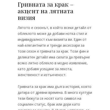
Гривната за крак –
акцент на лятната
визия
Лятото е сезонът, в който всеки детайл от
облеклото може да добави нотка стил и
индивидуалност към визията ви. Един от
най-елегантните и тренди аксесоари за
този сезон е гривната за крак. Този фин и
деликатен детайл има силата да превърне
всяко лятно облекло в модно изявление,
като добавя усещане за лекота,
женственост и изтънченост.
Гривната за крак има дълга история, която
датира от древни времена. В много култури
тези бижута се носят като символ на
социален статус, брак или дори като