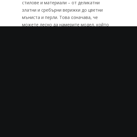
стилове и материали – от деликатни
златни и сребърни верижки до цветни
мъниста и перли. Това означава, че
можете лесно да намерите модел, който
отговаря на вашия личен стил и
предпочитания.
А знаете ли как да я съчетаете с тоалета?
Гривната за крак изглежда страхотно в
комбинация със сандали, особено с такива
с тънки ленти, които не закриват
прекалено много от глезена. Ако сте на
плажа или на място, където можете да сте
боси, тя ще привлече всички погледи към
вашите крака.
Летните къси панталони, поли и рокли
създават перфектната възможност да
покажете гривната за крак. Тя добавя