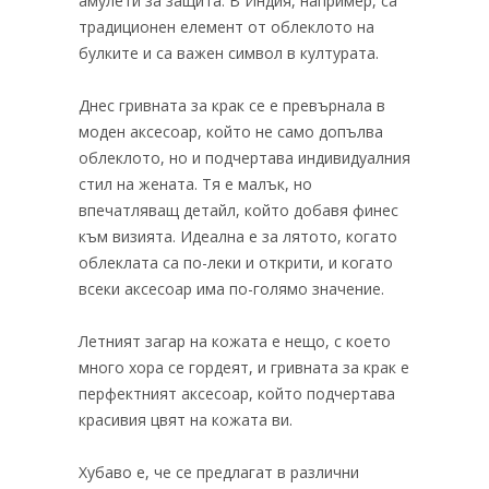
амулети за защита. В Индия, например, са
традиционен елемент от облеклото на
булките и са важен символ в културата.
Днес гривната за крак се е превърнала в
моден аксесоар, който не само допълва
облеклото, но и подчертава индивидуалния
стил на жената. Тя е малък, но
впечатляващ детайл, който добавя финес
към визията. Идеална е за лятото, когато
облеклата са по-леки и открити, и когато
всеки аксесоар има по-голямо значение.
Летният загар на кожата е нещо, с което
много хора се гордеят, и гривната за крак е
перфектният аксесоар, който подчертава
красивия цвят на кожата ви.
Хубаво е, че се предлагат в различни