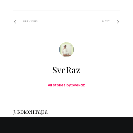
PREVIOUS
NEXT
SveRaz
All stories by:SveRaz
3 коментара
Деян Добрев
18.06.2026 AT 10:24