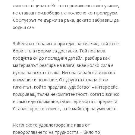
липсва същината. Когато премахнеш всяко усилие,
не ставаш по-свободен, а по-лесно контролируем.
Софтуерът те държи за ръка, докато забравиш да
ходиш сам.
Забелязах това ясно при един занаятчия, който се
бори с платформи за доставки. Той познава
продукта си до последния детайл, разбира как
материалът реагира на влага, знае колко сила е
нужна за всяка стъпка. Неговата работа изисква
внимание и познание. От другата страна стои
гигантът, който предлага „удобство“ – интерфейс,
прикриващ пълна некомпетентност. Когато всичко
е само едно кликване, губиш връзката с предмета.
Ставаш просто клиент, а не майстор на умението.
Истинското удовлетворение идва от
преодоляването на трудността – било то