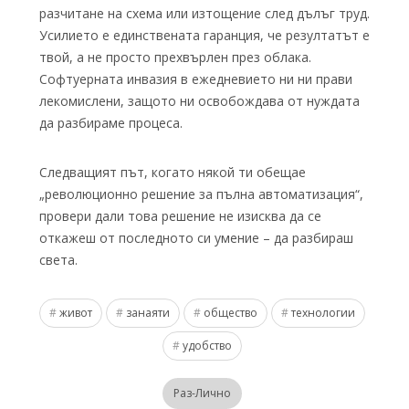
разчитане на схема или изтощение след дълъг труд.
Усилието е единствената гаранция, че резултатът е
твой, а не просто прехвърлен през облака.
Софтуерната инвазия в ежедневието ни ни прави
лекомислени, защото ни освобождава от нуждата
да разбираме процеса.
Следващият път, когато някой ти обещае
„революционно решение за пълна автоматизация“,
провери дали това решение не изисква да се
откажеш от последното си умение – да разбираш
света.
живот
занаяти
общество
технологии
удобство
Раз-Лично