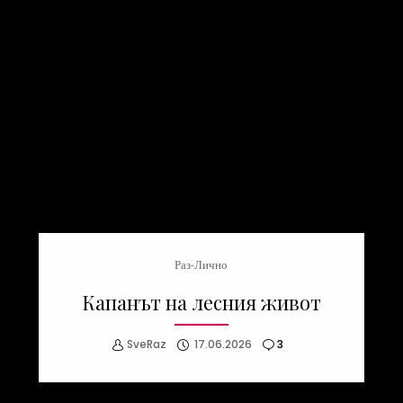
Раз-Лично
Капанът на лесния живот
SveRaz
17.06.2026
3