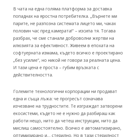
В чата на една голяма платформа за доставка
попаднах на яростна потребителка. „Върнете ми
парите, не разпозна системата лицето ми, чаках
половин час пред камерата!“ – изсипа тя. Тогава
разбрах, че сме станали доброволни жертви на
илюзията за ефективност. Живеем в епохата на
софтуерната измама, където всичко е проектирано
„без усилие“, но никой не говори за реалната цена.
И тази цена е проста – губим връзката с
действителността.
Големите технологични корпорации ни продават
една и съща лъжа: че прогресът означава
изчезване на трудностите. Те изграждат затворени
екосистеми, където не е нужно да разбираш как
работи нещо, нито да четеш инструкции, нито да
мислиш самостоятелно. Всичко е автоматизирано,
оптимизирано и… стерилно. Но в тази стерилност