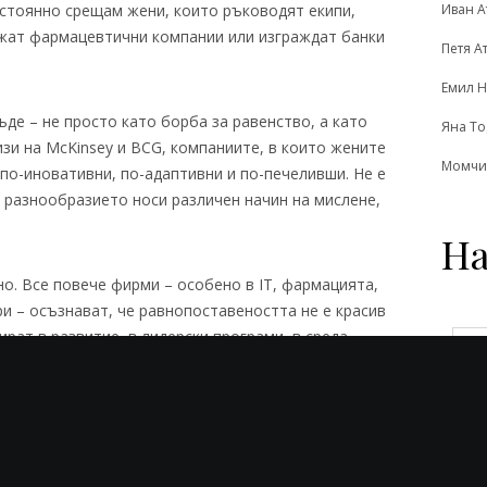
Иван А
стоянно срещам жени, които ръководят екипи,
ижат фармацевтични компании или изграждат банки
Петя А
Емил Н
ъде – не просто като борба за равенство, а като
Яна Т
зи на McKinsey и BCG, компаниите, в които жените
Момчи
 по-иновативни, по-адаптивни и по-печеливши. Не е
 – разнообразието носи различен начин на мислене,
На
но. Все повече фирми – особено в IT, фармацията,
и – осъзнават, че равнопоставеността не е красив
ират в развитие, в лидерски програми, в среда,
есионално, без да се налага да избират между
е не закъсняват – все повече жени заемат
ове, а немалко вече създават и собствени