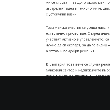
ми се струва — защото около мен по
изстрелват идеи в технологиите, дв
с устойчиви визии.
Тази женска енергия се усеща навсяк
естествено присъствие. Според анали
участват активно в управлението, са
нужно да си експерт, за да го видиш
а оттам и по-добри решения.
В България това вече се случва реал
банковия сектор и недвижимите имор
лозунг, а бизнес стратегия. Те инвест
където жените могат да растат проф
кариера и личен живот. И резултатит
мениджърски позиции, влизат в борд
компании.