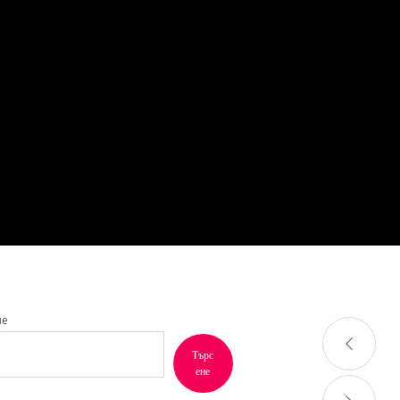
не
Търс
ене