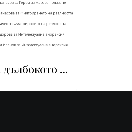
танасов
за
Герои за масово ползване
танасова
за
Филтрирането на реалността
ачев
за
Филтрирането на реалността
одорова
за
Интелектуална анорексия
л Иванов
за
Интелектуална анорексия
 дълбокото ...