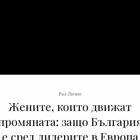
Раз-Лично
Жените, които движат
промяната: защо Българи
е сред лидерите в Европа