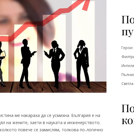
По
пу
Герои 
Филтри
Интеле
Пълния
Светла
По
ко
истина ме накараха да се усмихна. България е на
ял на жените, заети в науката и инженерството.
 колкото повече се замислям, толкова по-логично