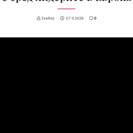
SveRaz
07.11.2025
0