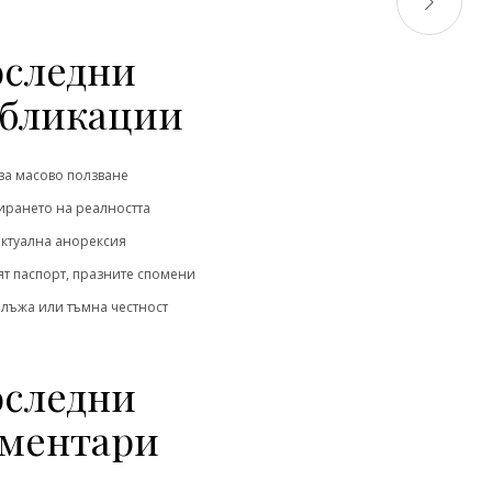
следни
бликации
за масово ползване
рането на реалността
ктуална анорексия
т паспорт, празните спомени
 лъжа или тъмна честност
следни
ментари