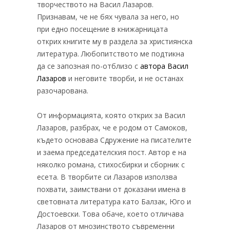
творчеството на Васил Лазаров.
Признавам, че не бях чувала за него, но
при едно посещение в книжарницата
открих книгите му в раздела за християнска
литература. Любопитството ме подтикна
да се запозная по-отблизо с
автора Васил
Лазаров
и неговите творби, и не останах
разочарована.
От информацията, която открих за Васил
Лазаров, разбрах, че е родом от Самоков,
където основава Сдружение на писателите
и заема председателския пост. Автор е на
няколко романа, стихосбирки и сборник с
есета. В творбите си Лазаров използва
похвати, заимствани от доказани имена в
световната литература като Балзак, Юго и
Достоевски. Това обаче, което отличава
Лазаров от мнозинството съвременни