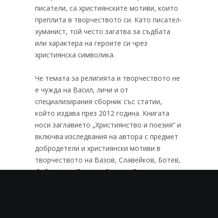
писатели, са християнските мотиви, които
преплита в творчеството си. Като писател-
хуманист, той често загатва за съдбата
или характера на героите си чрез
християнска символика.
Че темата за религията и творчеството не
е чужда на Васил, личи и от
специализирания сборник със статии,
който издава през 2012 година. Книгата
носи заглавието „Християнство и поезия“ и
включва изследвания на автора с предмет
добродетели и християнски мотиви в
творчеството на Вазов, Славейков, Ботев,
Дебелянов, Пушкин, Лилиев, Багряна и
други знатни имена в литературните
кръгове.