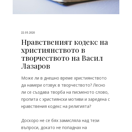
22.05.2020
Нравственият кодекс на
християнството в
творчеството на Васил
Лазаров
Може ли в днешно време християнството
да намери отзвук в творчеството? Лесно
ли се създава творба на писменото слово,
пропита с християнски мотиви и заредена с
нравствения кодекс на религията?
Доскоро не се бях замисляла над тези
въпроси, докато не попаднах на