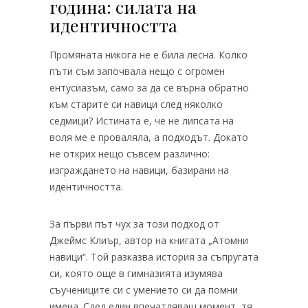
година: силата на
идентичността
Промяната никога не е била лесна. Колко
пъти съм започвала нещо с огромен
ентусиазъм, само за да се върна обратно
към старите си навици след няколко
седмици? Истината е, че не липсата на
воля ме е проваляла, а подходът. Докато
не открих нещо съвсем различно:
изграждането на навици, базирани на
идентичността.
За първи път чух за този подход от
Джеймс Клиър, автор на книгата „Атомни
навици“. Той разказва история за съпругата
си, която още в гимназията изумява
съучениците си с умението си да помни
имена. След един впечатляващ момент, тя