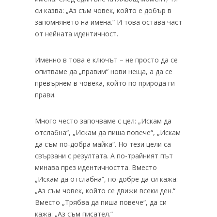
си казва: „Аз съм човек, който е добър в
запомнянето на имена.“ И това остава част
от нейната идентичност.
Именно в това е ключът – не просто да се
опитваме да „правим“ нови неща, а да се
превърнем в човека, който по природа ги
прави.
Много често започваме с цел: „Искам да
отслабна“, „Искам да пиша повече“, „Искам
да съм по-добра майка“. Но тези цели са
свързани с резултата. А по-трайният път
минава през идентичността. Вместо
„Искам да отслабна“, по-добре да си кажа:
„Аз съм човек, който се движи всеки ден.“
Вместо „Трябва да пиша повече“, да си
кажа: „Аз съм писател.“