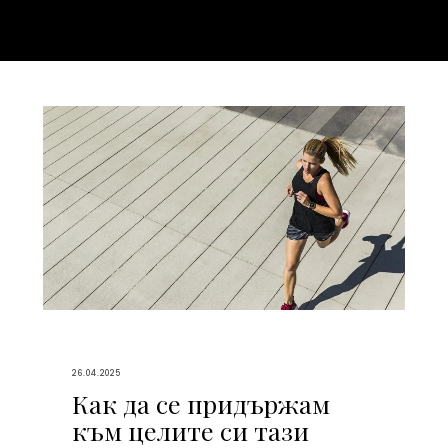
26.04.2025
Как да се придържам
към целите си тази