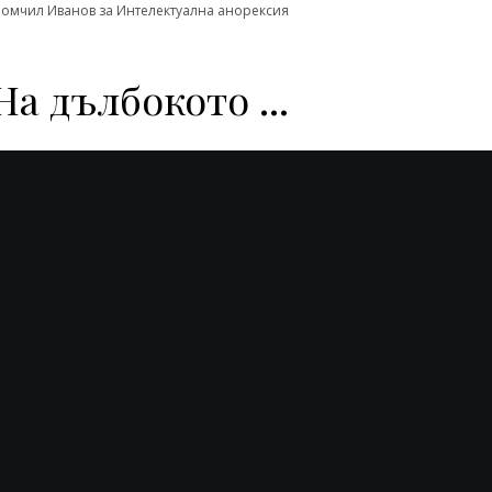
омчил Иванов
за
Интелектуална анорексия
На дълбокото ...