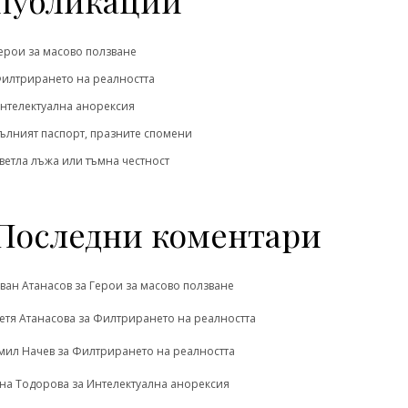
ерои за масово ползване
илтрирането на реалността
нтелектуална анорексия
ълният паспорт, празните спомени
ветла лъжа или тъмна честност
Последни коментари
ван Атанасов
за
Герои за масово ползване
етя Атанасова
за
Филтрирането на реалността
мил Начев
за
Филтрирането на реалността
на Тодорова
за
Интелектуална анорексия