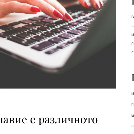
Г
Ф
И
П
С
И
П
лавие е различното
Е
Я