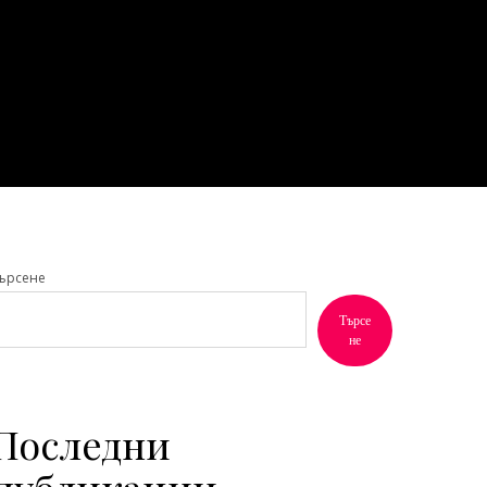
ърсене
Търсе
не
Последни
публикации