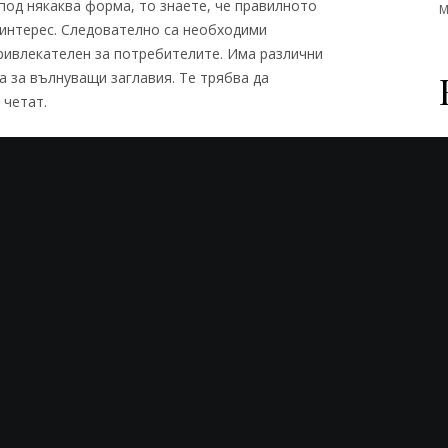
 под някаква форма, то знаете, че правилното
М
 интерес. Следователно са необходими
привлекателен за потребителите. Има различни
 за вълнуващи заглавия. Те трябва да
 четат.
аглавия, трябва да отговорите на следните
?
деля вида на заглавието. Идеите обаче
амо това, което текстът може да запази. Това
 вашите потребители/читатели.