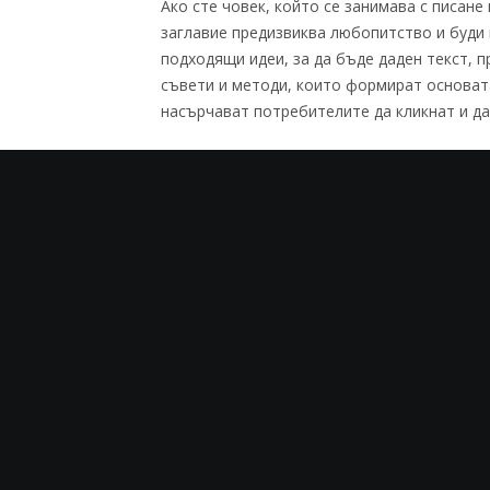
Ако сте човек, който се занимава с писане
заглавие предизвиква любопитство и буди
подходящи идеи, за да бъде даден текст, 
съвети и методи, които формират основата
насърчават потребителите да кликнат и да
Какво е добро заглавие?
Ако търсите правилните идеи за успешни з
въпроси:
От какво се интересуват моите читатели?
Какво засяга моите потребители?
Как да създам перспективи за полза?
Какво ви кара да сте любопитни по темата
Следователно основно съдържанието опре
трябва да останат честни и да обещават с
е особено вярно, ако искате да задържите
Заглавията и числата са добра идея