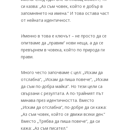
си казва: „Аз съм човек, който е добър в
запомнянето на имена.“ И това остава част
от нейната идентичност.
Именно в това е ключът – не просто да се
опитваме да „правим“ нови неща, а да се
превърнем в човека, който по природа ги
прави.
Много често започваме с цел: „Искам да
отслабна“, „Искам да пиша повече“, „Искам
да съм по-добра майка“. Но тези цели са
свързани с резултата. А по-трайният път
минава през идентичността. Вместо
„Искам да отслабна“, по-добре да си кажа:
„Аз съм човек, който се движи всеки ден.“
Вместо „Трябва да пиша повече“, да си
кажа: „Аз съм писател.“