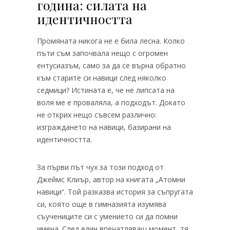
година: силата на
идентичността
Промяната никога не е била лесна. Колко
пъти съм започвала нещо с огромен
ентусиазъм, само за да се върна обратно
към старите си навици след няколко
седмици? Истината е, че не липсата на
воля ме е проваляла, а подходът. Докато
не открих нещо съвсем различно:
изграждането на навици, базирани на
идентичността.
За първи път чух за този подход от
Джеймс Клиър, автор на книгата „Атомни
навици“. Той разказва история за съпругата
си, която още в гимназията изумява
съучениците си с умението си да помни
имена. След един впечатляващ момент, тя