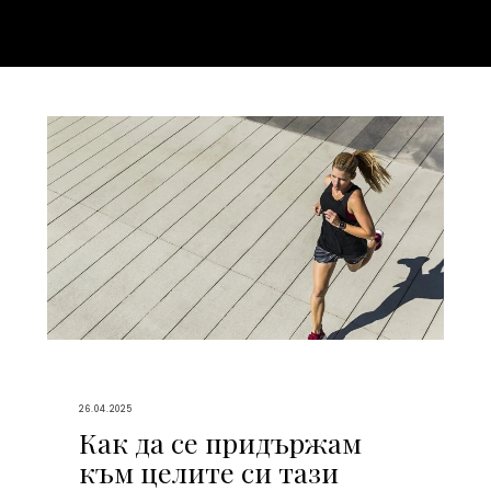
26.04.2025
Как да се придържам
към целите си тази