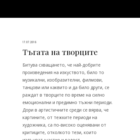
17.07.2016
Тъгата на творците
Битува схващането, че най-добрите
произведения на изкуството, било то
музикални, изобразителни, филмови,
танцови или каквито и да било други, се
раждат в творците по време на силно
емоционални и предимно тъжни периоди.
Дори в артистичните среди се вярва, че
картините, от тежките периоди на
художника, са по-високо оценявани от
критиците, отколкото тези, които
излъчват щастие и радост.