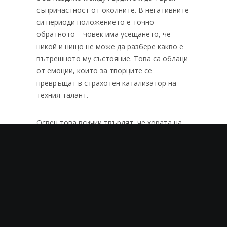
съпричастност от околните. В негативните
си периоди положението е точно
обратното – човек има усещането, че
никой и нищо не може да разбере какво е
вътрешното му състояние. Това са облаци
от емоции, които за творците се
превръщат в страхотен катализатор на
техния талант.
Освен това всички твърдят, че хората на
изкуството са надарени с особена
чувствителност към света, която
пречупена през тяхната призма ражда
произведения, които докосват, а някои
остават вечни.