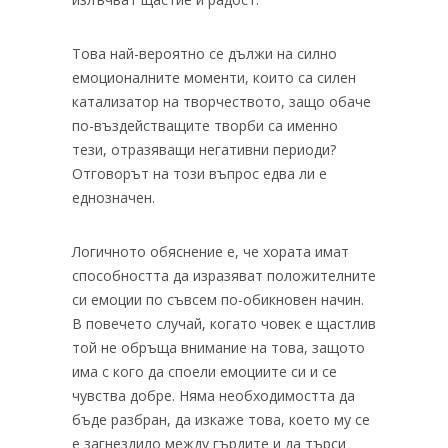
Това най-вероятно се дължи на силно
емоционалните моменти, които са силен
катализатор на творчеството, защо обаче
по-въздействащите творби са именно
тези, отразяващи негативни периоди?
Отговорът на този въпрос едва ли е
еднозначен.
Логичното обяснение е, че хората имат
способността да изразяват положителните
си емоции по съвсем по-обикновен начин.
В повечето случай, когато човек е щастлив
той не обръща внимание на това, защото
има с кого да споели емоциите си и се
чувства добре. Няма необходимостта да
бъде разбран, да изкаже това, което му се
е загнездило между гърдите и да търси