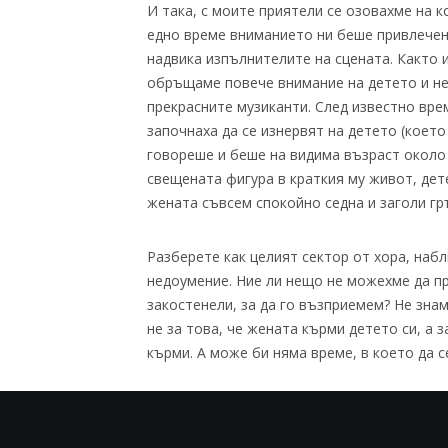
И така, с моите приятели се озовахме на 
едно време вниманието ни беше привлечен
надвика изпълнителите на сцената. Както и
обръщаме повече внимание на детето и не
прекрасните музиканти. След известно вре
започнаха да се изнервят на детето (коет
говореше и беше на видима възраст около 
свещената фигура в краткия му живот, дете
жената съвсем спокойно седна и заголи гр
Разберете как целият сектор от хора, наб
недоумение. Ние ли нещо не можехме да п
закостенели, за да го възприемем? Не знам
не за това, че жената кърми детето си, а 
кърми. А може би няма време, в което да се
По фрапантното беше, че след като го нак
така да си хапне допълнително, че може к