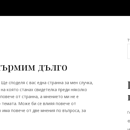
Т
 кърмим дълго
Ще споделя с вас една странна за мен случка,
на която станах свидетелка преди няколко
повече от странна, а мнението ми не е
о темата. Може би се влияя повече от
 има повече от две мнения по въпроса, за
Г
Ф
И