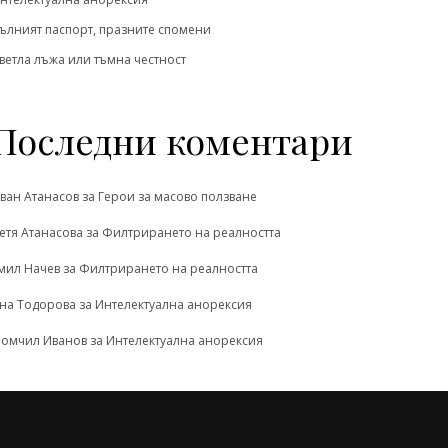
ълният паспорт, празните спомени
ветла лъжа или тъмна честност
Последни коментари
ван Атанасов
за
Герои за масово ползване
етя Атанасова
за
Филтрирането на реалността
мил Начев
за
Филтрирането на реалността
на Тодорова
за
Интелектуална анорексия
омчил Иванов
за
Интелектуална анорексия
На дълбокото ...