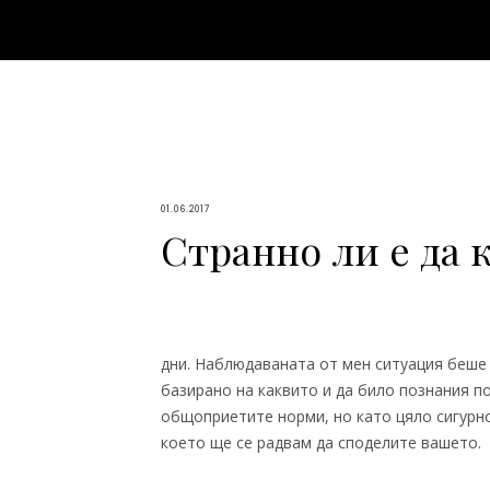
01.06.2017
Странно ли е да
дни. Наблюдаваната от мен ситуация беше 
базирано на каквито и да било познания п
общоприетите норми, но като цяло сигурно
което ще се радвам да споделите вашето.