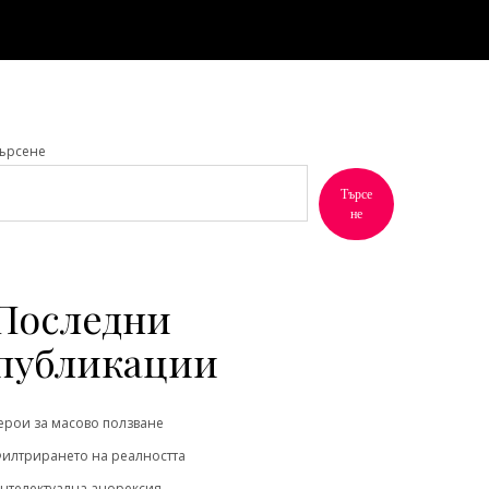
ърсене
Търсе
не
Последни
публикации
ерои за масово ползване
илтрирането на реалността
нтелектуална анорексия