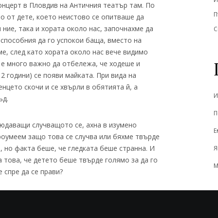
концерт в Пловдив на Античния театър там. По
П
о от дете, което неистово се опитваше да
 ние, така и хората около нас, започнахме да
С
способния да го успокои баща, вместо на
ме, след като хората около нас вече видимо
о е много важно да отбележа, че ходеше и
2 години) се появи майката. При вида на
нцето скочи и се хвърли в обятията й, а
И
ъд.
П
людаващи случващото се, ахна в изумено
Е
роумеем защо това се случва или бяхме твърде
, но факта беше, че гледката беше странна. И
Я
за това, че детето беше твърде голямо за да го
М
 спре да се прави?
ърми, майката на детето му даде и солетки…
ърмата да не му е стигнала…