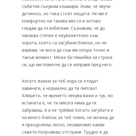
събития сънувам кошмари. Знам, че звучи
детинско, но така стоят нещата. Не ми е
комфортно на такива места и затова
гледам да ги избягвам. Съзнавам, че до
някаква степен е неуважително към
хората, които са загубили близък, но не
вярвам, че мога да съм им опора точно в
такъв момент. Може би пишейки за страха
си, ще ми помогне да се изправя пред него.
Когато важни за теб хора си отидат
завинаги, е нормално да ти липсват.
Клишето, че времето лекува важи и тук, но
истината е, че ти никога няма да ги
забравиш. А и не трябва! Когато загубата е
на много близък за теб човек, не можеш да
я преодолееш лесно, независимо какви
съвети получаваш отстрани. Трудно е да