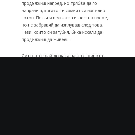
продължиш напред, но трябва да го
направиш, когато ти самият си напълно
готов. Потъни в мъка за известно време,
но не забравяй да изплуваш след това.
Тези, които си загубил, биха искали да
продължиш да живееш.
Смъртта е най-лошата част от живота,
защото е необратима. Затова е толкова
болезнена за живите. Няма нищо, което
може да направиш, за да я предотвратиш.
Да, би искал някои хора да останат с теб
завинаги, но някой ден и те ще ти бъдат
отнети.
РАЗ-ЛИЧНО