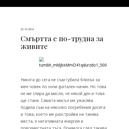
23.10.2014
Смъртта е по-трудна за
живите
Никога до сега не съм губила близък за
мен човек по онзи фатален начин. Но това
не ме спира да мисля, че някой ден и това
ще стане. Самата мисъл ме ужасява.
Ходила съм на няколко погребения досега
и това, което ме разстройва на такива
места, е негативната енергия и
повсеместната тъга. Понякога след такива