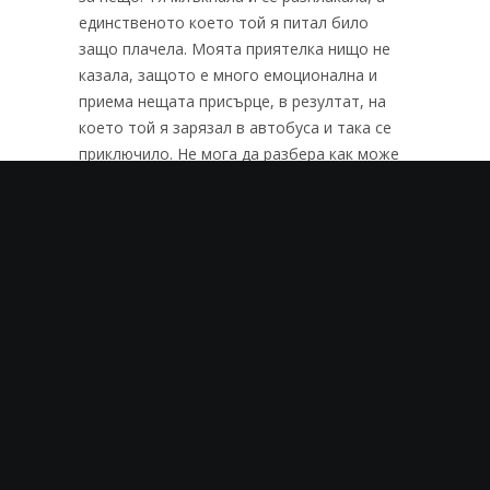
единственото което той я питал било
защо плачела. Моята приятелка нищо не
казала, защото е много емоционална и
приема нещата присърце, в резултат, на
което той я зарязал в автобуса и така се
приключило. Не мога да разбера как може
да има мъже с такива характери. Аз не
мога да съм такава, но предполагам, че
има останали мъже, които не се държат
така с жените. Надеждата умира последна
РАЗ-ЛИЧНО