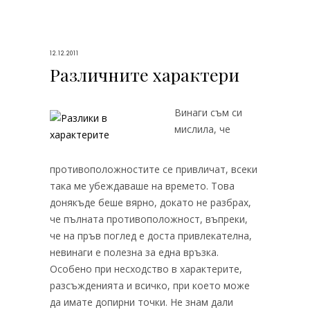
12.12.2011
Различните характери
Винаги съм си
мислила, че
противоположностите се привличат, всеки
така ме убеждаваше на времето. Това
донякъде беше вярно, докато не разбрах,
че пълната противоположност, въпреки,
че на пръв поглед е доста привлекателна,
невинаги е полезна за една връзка.
Особено при несходство в характерите,
разсъжденията и всичко, при което може
да имате допирни точки. Не знам дали