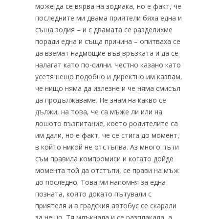
може да се вярва на зодиака, но е факт, че
последните ми двама приятели бяха една и
съща зодия – и с двамата се разделихме
поради една и съща причина – опитваха се
да вземат надмощие във връзката и да се
налагат като по-силни. Честно казано като
усетя нещо подобно и директно им казвам,
че нищо няма да излезне и че няма смисъл
да продължаваме. Не знам на какво се
дължи, на това, че са мъже ли или на
лошото възпитание, което родителите са
им дали, но е факт, че се стига до момент,
в който никой не отстъпва. Аз много пъти
съм правила компромиси и когато дойде
момента той да отстъпи, се прави на мъж
до последно. Това ми напомня за една
позната, която докато пътували с
приятеля и в градския автобус се скарали
за нещо. Тя млъкнала и се разплакала, а