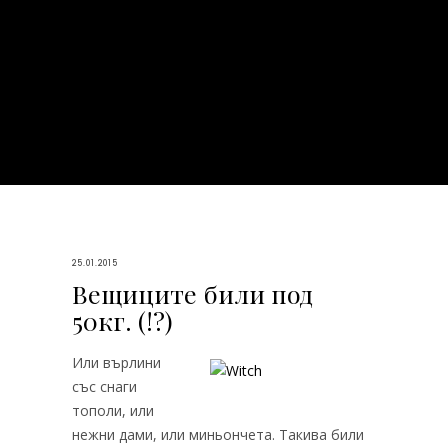
25.01.2015
Вещиците били под
50кг. (!?)
Или върлини
със снаги
тополи, или
нежни дами, или миньончета. Такива били