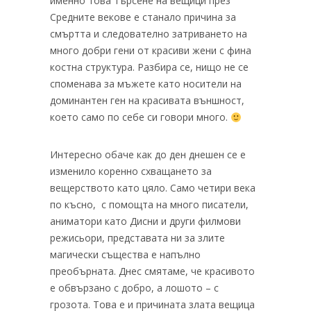
именно това търсене на вещици през
Средните векове е станало причина за
смъртта и следователно затриването на
много добри гени от красиви жени с фина
костна структура. Разбира се, нищо не се
споменава за мъжете като носители на
доминантен ген на красивата външност,
което само по себе си говори много.
Интересно обаче как до ден днешен се е
изменило коренно схващането за
вещерството като цяло. Само четири века
по късно, с помощта на много писатели,
аниматори като Дисни и други филмови
режисьори, представата ни за злите
магически същества е напълно
преобърната. Днес смятаме, че красивото
е обвързано с добро, а лошото – с
грозота. Това е и причината злата вещица