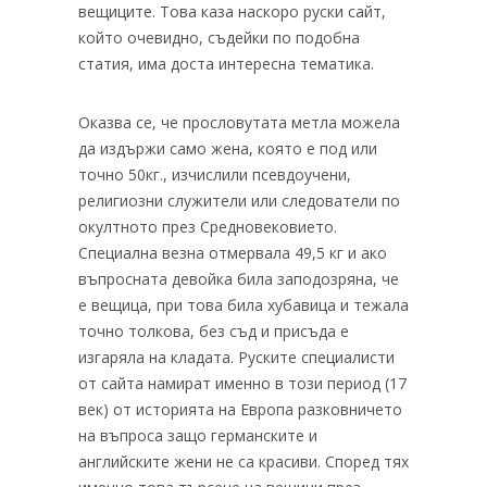
вещиците. Това каза наскоро руски сайт,
който очевидно, съдейки по подобна
статия, има доста интересна тематика.
Оказва се, че прословутата метла можела
да издържи само жена, която е под или
точно 50кг., изчислили псевдоучени,
религиозни служители или следователи по
окултното през Средновековието.
Специална везна отмервала 49,5 кг и ако
въпросната девойка била заподозряна, че
е вещица, при това била хубавица и тежала
точно толкова, без съд и присъда е
изгаряла на кладата. Руските специалисти
от сайта намират именно в този период (17
век) от историята на Европа разковничето
на въпроса защо германските и
английските жени не са красиви. Според тях