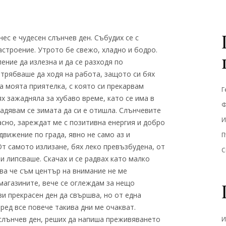
нес е чудесен слънчев ден. Събудих се с
астроение. Утрото бе свежо, хладно и бодро.
ение да излезна и да се разходя по
 трябваше да ходя на работа, защото си бях
на моята приятелка, с която си прекарвам
Г
ях зажадняла за хубаво време, като се има в
Ф
адявам се зимата да си е отишла. Слънчевите
И
асно, зареждат ме с позитивна енергия и добро
движение по града, явно не само аз и
П
От самото излизане, бях леко превъзбудена, от
С
и липсваше. Скачах и се радвах като малко
ова че съм център на внимание не ме
 магазините, вече се оглеждам за нещо
зи прекрасен ден да свършва, но от една
пред все повече такива дни ме очакват.
 слънчев ден, реших да напиша преживяването
И