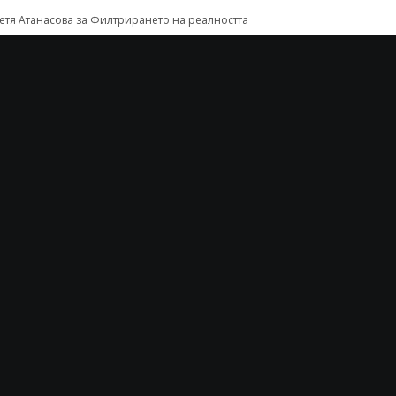
етя Атанасова
за
Филтрирането на реалността
мил Начев
за
Филтрирането на реалността
на Тодорова
за
Интелектуална анорексия
омчил Иванов
за
Интелектуална анорексия
На дълбокото ...