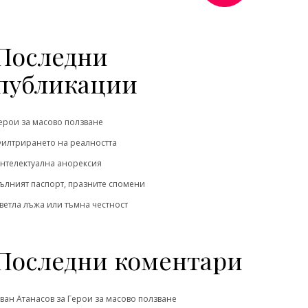
Последни
публикации
ерои за масово ползване
илтрирането на реалността
нтелектуална анорексия
ълният паспорт, празните спомени
ветла лъжа или тъмна честност
Последни коментари
ван Атанасов
за
Герои за масово ползване