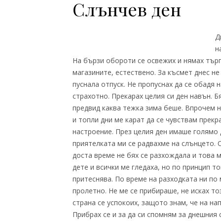
Слънчев ден
Д
н
На бързи обороти се освежих и нямах търп
магазините, естествено. За късмет днес не
пуснала отпуск. Не пропуснах да се обадя 
страхотно. Прекарах целия си ден навън. Б
предвид каква тежка зима беше. Впрочем н
и топли дни ме карат да се чувствам прекр
настроение. През целия ден имаше голямо 
приятелката ми се радвахме на слънцето. 
доста време не бях се разхождала и това м
дете и всички ме гледаха, но по принцип т
притеснява. По време на разходката ни по
пролетно. Не ме се прибираше, не исках то
страна се успокоих, защото знам, че на на
Прибрах се и за да си спомням за днешния