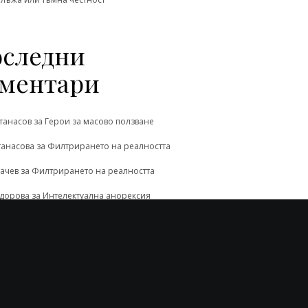
следни
ментари
танасов
за
Герои за масово ползване
танасова
за
Филтрирането на реалността
ачев
за
Филтрирането на реалността
одорова
за
Интелектуална анорексия
л Иванов
за
Интелектуална анорексия
 дълбокото ...