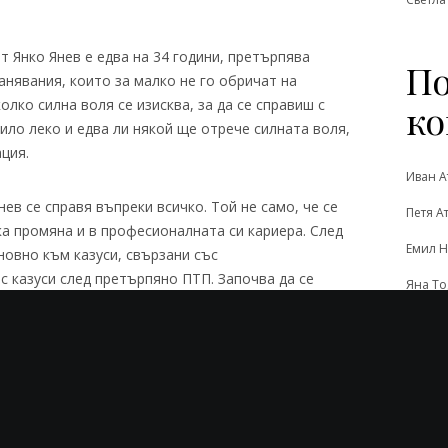
ат Янко Янев е едва на 34 години, претърпява
По
нявания, които за малко не го обричат на
колко силна воля се изисква, за да се справиш с
ко
било леко и едва ли някой ще отрече силната воля,
ция.
Иван А
ев се справя въпреки всичко. Той не само, че се
Петя А
а промяна и в професионалната си кариера. След
Емил Н
новно към казуси, свързани със
с казуси след претърпяно ПТП. Започва да се
Яна Т
и трупа все повече съдебни спорове, приключени в
Момчи
и юрист, ако се нуждаете от добър
На
 претърпели пътно-транспортно произшествие и
страховката си, въобще не се двоумете.