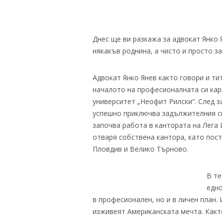
Днес ще ви разкажа за адвокат Янко 
някакъв роднина, а чисто и просто з
Адвокат Янко Янев както говори и ти
началото на професионалната си кар
университет „Неофит Рилски“. След 
успешно приключва задължителния си
започва работа в кантората на Лега 
отваря собствена кантора, като пост
Пловдив и Велико Търново.
В те
едно
в професионален, но и в личен план.
изживеят Американската мечта. Какт