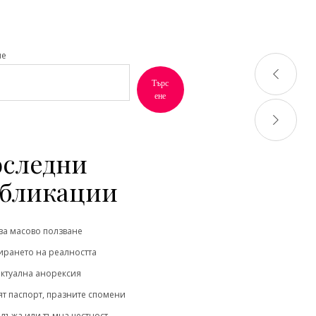
не
Търс
ене
следни
бликации
за масово ползване
рането на реалността
ктуална анорексия
т паспорт, празните спомени
 лъжа или тъмна честност