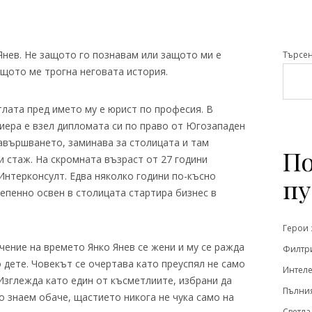
Янев. Не защото го познавам или защото ми е
Търсе
ащото ме трогна неговата история.
тлата пред името му е юрист по професия. В
иера е взел дипломата си по право от Югозападен
завършването, заминава за столицата и там
По
 стаж. На скромната възраст от 27 години
Интерконсулт. Едва няколко години по-късно
пу
епенно освен в столицата стартира бизнес в
Герои 
чение на времето Янко Янев се жени и му се ражда
Филтри
 дете. Човекът се очертава като преуспял не само
Интеле
 Изглежда като един от късметлиите, избрани да
Пълния
о знаем обаче, щастието никога не чука само на
Светла