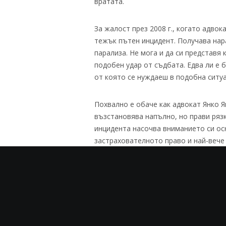
вратата.
За жалост през 2008 г., когато адвок
тежък пътен инцидент. Получава нара
парализа. Не мога и да си представя 
подобен удар от съдбата. Едва ли е 
от която се нуждаеш в подобна ситуа
Похвално е обаче как адвокат Янко Ян
възстановява напълно, но прави рязк
инцидента насочва вниманието си ос
застрахователното право и най-вече 
специализира активно в тази област 
полза на неговите клиенти.
Ето защо ви препоръчвам именно тоз
застрахователен адвокат. А ако сте
имате проблеми с изплащането на за