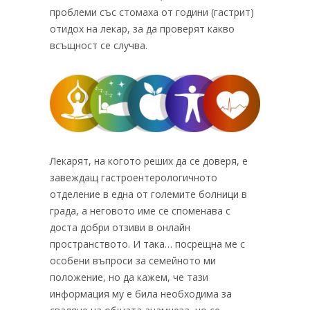
проблеми със стомаха от години (гастрит)
отидох на лекар, за да проверят какво
всъщност се случва.
Лекарят, на когото реших да се доверя, е
завеждащ гастроентерологичното
отделение в една от големите болници в
града, а неговото име се споменава с
доста добри отзиви в онлайн
пространството. И така… посрещна ме с
особени въпроси за семейното ми
положение, но да кажем, че тази
информация му е била необходима за