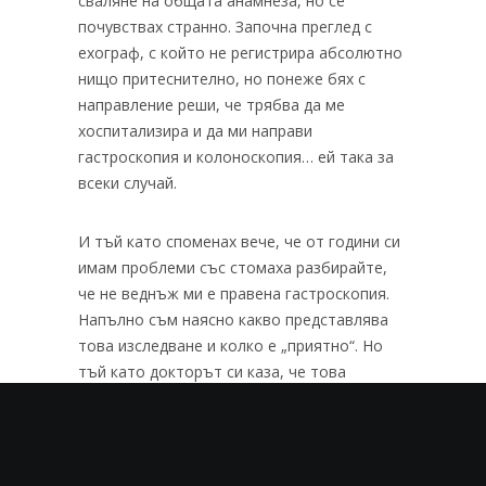
сваляне на общата анамнеза, но се
почувствах странно. Започна преглед с
ехограф, с който не регистрира абсолютно
нищо притеснително, но понеже бях с
направление реши, че трябва да ме
хоспитализира и да ми направи
гастроскопия и колоноскопия… ей така за
всеки случай.
И тъй като споменах вече, че от години си
имам проблеми със стомаха разбирайте,
че не веднъж ми е правена гастроскопия.
Напълно съм наясно какво представлява
това изследване и колко е „приятно“. Но
тъй като докторът си каза, че това
изследване ще го направи само заради
застраховката, ми стана ясно, че тука се
иска да се източи здравната каса. Помислих
си дали наистина има смисъл да се