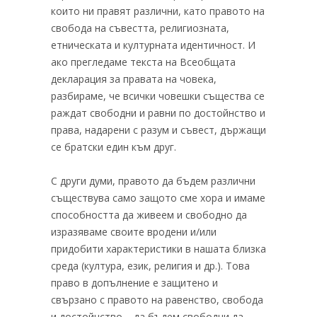
които ни правят различни, като правото на
свобода на съвестта, религиозната,
етническата и културната идентичност. И
ако прегледаме текста на Всеобщата
декларация за правата на човека,
разбираме, че всички човешки същества се
раждат свободни и равни по достойнство и
права, надарени с разум и съвест, държащи
се братски един към друг.
С други думи, правото да бъдем различни
съществува само защото сме хора и имаме
способността да живеем и свободно да
изразяваме своите вродени и/или
придобити характеристики в нашата близка
среда (култура, език, религия и др.). Това
право в допълнение е защитено и
свързано с правото на равенство, свобода
и достойнство – да бъдем свободни да