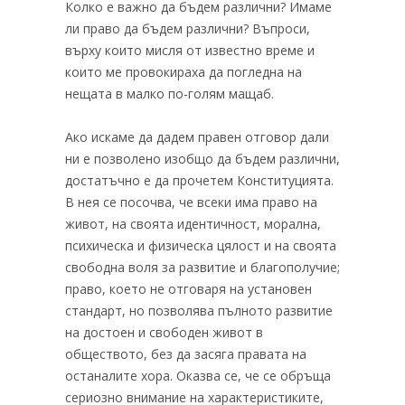
Колко е важно да бъдем различни? Имаме
ли право да бъдем различни? Въпроси,
върху които мисля от известно време и
които ме провокираха да погледна на
нещата в малко по-голям мащаб.
Ако искаме да дадем правен отговор дали
ни е позволено изобщо да бъдем различни,
достатъчно е да прочетем Конституцията.
В нея се посочва, че всеки има право на
живот, на своята идентичност, морална,
психическа и физическа цялост и на своята
свободна воля за развитие и благополучие;
право, което не отговаря на установен
стандарт, но позволява пълното развитие
на достоен и свободен живот в
обществото, без да засяга правата на
останалите хора. Оказва се, че се обръща
сериозно внимание на характеристиките,