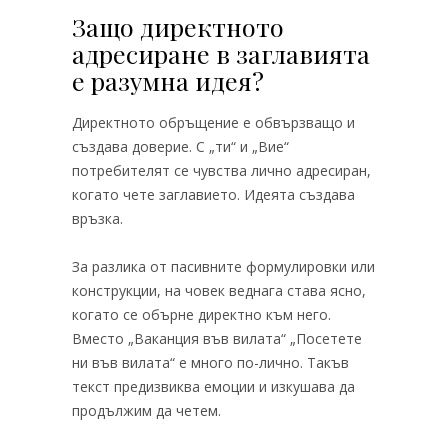
Защо директното
адресиране в заглавията
е разумна идея?
Директното обръщение е обвързващо и
създава доверие. С „ти“ и „Вие“
потребителят се чувства лично адресиран,
когато чете заглавието. Идеята създава
връзка.
За разлика от пасивните формулировки или
конструкции, на човек веднага става ясно,
когато се обърне директно към него.
Вместо „Ваканция във вилата“ „Посетете
ни във вилата“ е много по-лично. Такъв
текст предизвиква емоции и изкушава да
продължим да четем.