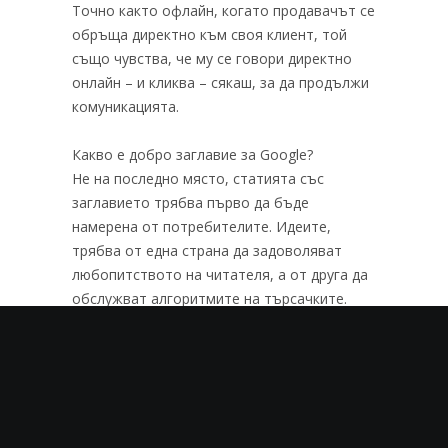
Точно както офлайн, когато продавачът се
обръща директно към своя клиент, той
също чувства, че му се говори директно
онлайн – и кликва – сякаш, за да продължи
комуникацията.
Какво е добро заглавие за Google?
Не на последно място, статията със
заглавието трябва първо да бъде
намерена от потребителите. Идеите,
трябва от една страна да задоволяват
любопитството на читателя, а от друга да
обслужват алгоритмите на търсачките.
Заглавията са подходящи за това:
съвпадащи ключови думи
W-въпроси
Категоризации (напр. съвети)
Важни неща, с които да започнете
По този начин търсачките знаят по-добре