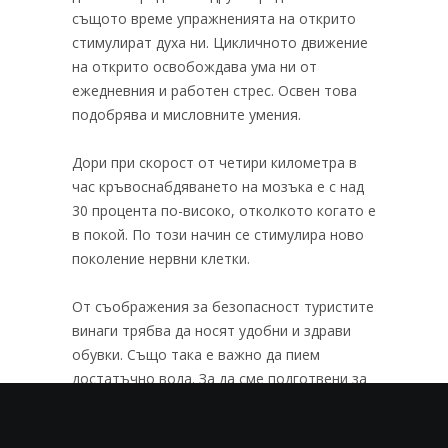
същото време упражненията на открито
стимулират духа ни. Цикличното движение
на открито освобождава ума ни от
ежедневния и работен стрес. Освен това
подобрява и мисловните умения.
Дори при скорост от четири километра в
час кръвоснабдяването на мозъка е с над
30 процента по-високо, отколкото когато е
в покой. По този начин се стимулира ново
поколение нервни клетки.
От съображения за безопасност туристите
винаги трябва да носят удобни и здрави
обувки. Също така е важно да пием
достатъчно вода. За да сме подготвени за
вятъра и метеорологичните условия, си
струва да разгледаме прогнозата за