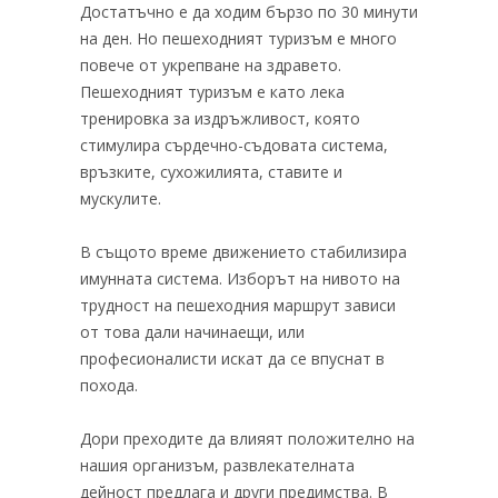
Достатъчно е да ходим бързо по 30 минути
на ден. Но пешеходният туризъм е много
повече от укрепване на здравето.
Пешеходният туризъм е като лека
тренировка за издръжливост, която
стимулира сърдечно-съдовата система,
връзките, сухожилията, ставите и
мускулите.
В същото време движението стабилизира
имунната система. Изборът на нивото на
трудност на пешеходния маршрут зависи
от това дали начинаещи, или
професионалисти искат да се впуснат в
похода.
Дори преходите да влияят положително на
нашия организъм, развлекателната
дейност предлага и други предимства. В