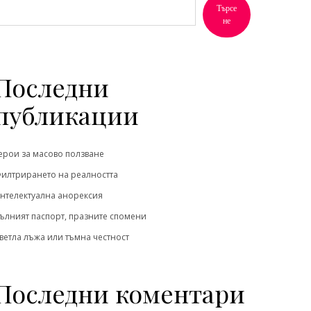
Търсе
не
Последни
публикации
ерои за масово ползване
илтрирането на реалността
нтелектуална анорексия
ълният паспорт, празните спомени
ветла лъжа или тъмна честност
Последни коментари