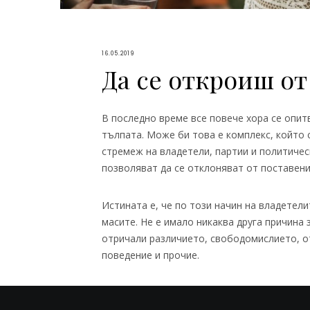
16.05.2019
Да се откроиш от
В последно време все повече хора се опит
тълпата. Може би това е комплекс, който 
стремеж на владетели, партии и политичес
позволяват да се отклоняват от поставени
Истината е, че по този начин на владетел
масите. Не е имало никаква друга причина 
отричали различието, свободомислието, 
поведение и прочие.
След като обществата преживяха своеобра
на мнението (поне привидна), започнаха бав