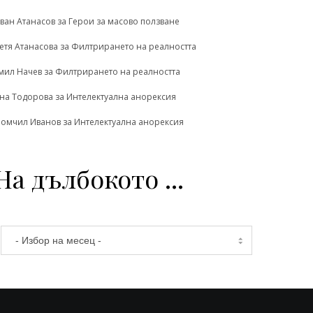
ван Атанасов
за
Герои за масово ползване
етя Атанасова
за
Филтрирането на реалността
мил Начев
за
Филтрирането на реалността
на Тодорова
за
Интелектуална анорексия
омчил Иванов
за
Интелектуална анорексия
На дълбокото ...