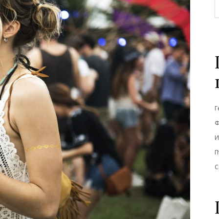
Г
Ф
И
П
С