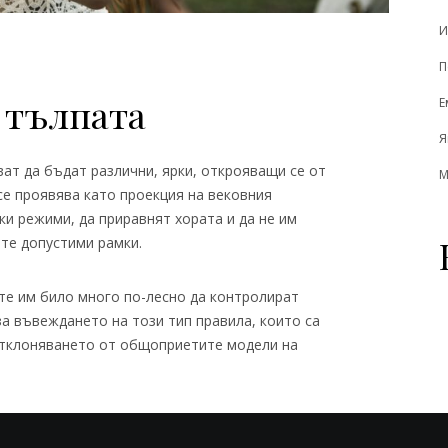
И
П
 тълпата
Е
Я
ват да бъдат различни, ярки, открояващи се от
М
се проявява като проекция на вековния
ки режими, да приравнят хората и да не им
те допустими рамки.
ите им било много по-лесно да контролират
за въвеждането на този тип правила, които са
отклоняването от общоприетите модели на
зен катарзис и се опитаха да дадат свобода
но, но сигурно да се изказват на глас теми и