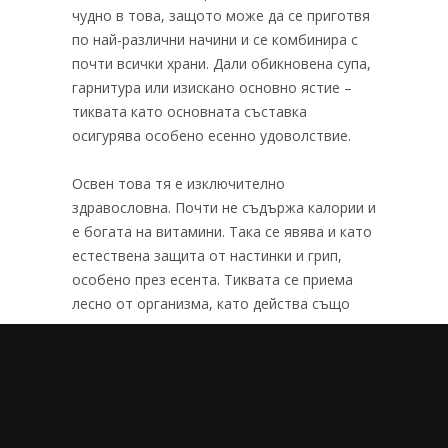
чудно в това, защото може да се приготвя
по най-различни начини и се комбинира с
почти всички храни. Дали обикновена супа,
гарнитура или изискано основно ястие –
тиквата като основната съставка
осигурява особено есенно удоволствие.
Освен това тя е изключително
здравословна. Почти не съдържа калории и
е богата на витамини. Така се явява и като
естествена защита от настинки и грип,
особено през есента. Тиквата се приема
лесно от организма, като действа също
детоксикиращо и дехидратиращо.
В зависимост от вида на приготвенето с
нея ястие, може да се комбинира
оптимално с различни подправки и билки.