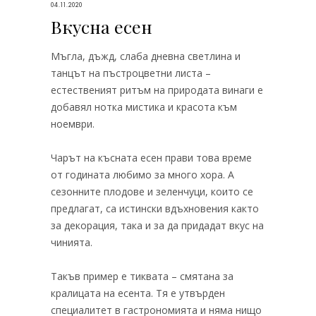
04.11.2020
Вкусна есен
Мъгла, дъжд, слаба дневна светлина и
танцът на пъстроцветни листа –
естественият ритъм на природата винаги е
добавял нотка мистика и красота към
ноември.
Чарът на късната есен прави това време
от годината любимо за много хора. А
сезонните плодове и зеленчуци, които се
предлагат, са истински вдъхновения както
за декорация, така и за да придадат вкус на
чинията.
Такъв пример е тиквата – смятана за
кралицата на есента. Тя е утвърден
специалитет в гастрономията и няма нищо