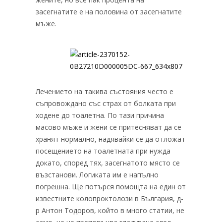
засегнатите е на половина от засегнатите
мъже.
Лечението на такива състояния често е
съпровождано със страх от болката при
ходене до тоалетна. По тази причина
масово мъже и жени се притесняват да се
хранят нормално, надявайки се да отложат
посещението на тоалетната при нужда
докато, според тях, засегнатото място се
възстанови. Логиката им е напълно
погрешна. Ще потърся помощта на един от
известните колопроктолози в България, д-
р Антон Тодоров, който в много статии, не