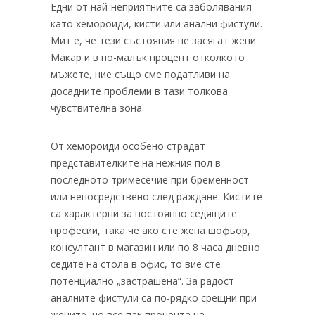
Едни от най-неприятните са заболявания
като хемороиди, кисти или анални фистули.
Мит е, че тези състояния не засягат жени.
Макар и в по-малък процент отколкото
мъжете, ние също сме податливи на
досадните проблеми в тази толкова
чувствителна зона.
От хемороиди особено страдат
представителките на нежния пол в
последното тримесечие при бременност
или непосредствено след раждане. Кистите
са характерни за постоянно седящите
професии, така че ако сте жена шофьор,
консултант в магазин или по 8 часа дневно
седите на стола в офис, то вие сте
потенциално „застрашена“. За радост
аналните фистули са по-рядко срещни при
жените, но все пак процента на