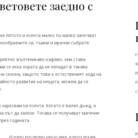
ветовете заедно с
 на лятото и есента малко по малко започват
днообразните си, тъмни и мрачни събратя.
Г
 приятно жълтеникаво-кафяво, хем става
Ф
и се иска хората да не изпадат в такава
И
на сезона, защото това е естественият хода на
айното развитие на нещата, можем да се
П
.
С
 харесвам на есента. Когато е валял дъжд, а
на път да залезе. Тогава се получават магични
през годината.
И
И едно последно нещо има, което искам