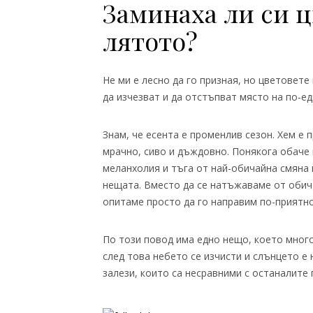
Заминаха ли си ц
лятото?
Не ми е лесно да го призная, но цветовете
да изчезват и да отстъпват място на по-е
Знам, че есента е променлив сезон. Хем е
мрачно, сиво и дъждовно. Понякога обаче м
меланхолия и тъга от най-обичайна смяна 
нещата. Вместо да се натъжаваме от обич
опитаме просто да го направим по-приятно
По този повод има едно нещо, което много
след това небето се изчисти и слънцето е 
залези, които са несравними с останалите 