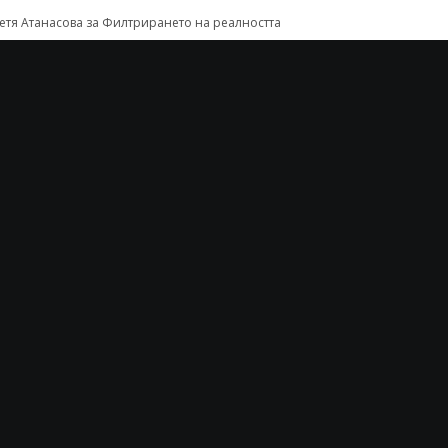
етя Атанасова
за
Филтрирането на реалността
мил Начев
за
Филтрирането на реалността
на Тодорова
за
Интелектуална анорексия
омчил Иванов
за
Интелектуална анорексия
На дълбокото ...