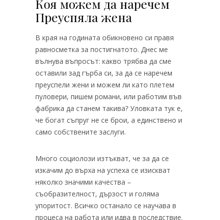
Коя можем да наречем
Преуспяла жена
В края на годината обикновено си правя
равносметка за постигнатото. Днес ме
вълнува въпросът: какво трябва да сме
оставили зад гърба си, за да се наречем
преуспели жени и можем ли като плетем
пуловери, пишем романи, или работим във
фабрика да станем такива? Уловката тук е,
че богат съпруг не се брои, а единствено и
само собствените заслуги.
Много социолози изтъкват, че за да се
изкачим до върха на успеха се изискват
няколко значими качества –
съобразителност, дързост и голяма
упоритост. Всичко останало се научава в
процеса на работа или идва в последствие.