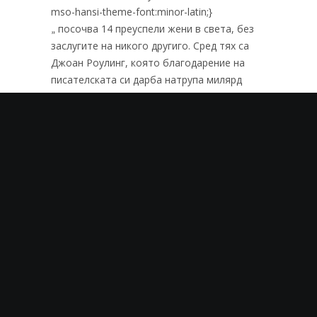
mso-hansi-theme-font:minor-latin;}
посочва 14 преуспели жени в света, без
„
заслугите на никого другиго. Сред тях са
Джоан Роулинг, която благодарение на
писателската си дарба натрупа милярд
долара с историята за магьосника Хари
Потър, а сега се труди и над други
жанрове, Джулиана Бенетон,
първоначално плела шалове, а след това
основала прочутата Фирма United Colours
Of Benetton. Сред имената са и Опра
Уинфри, Дорис Фишър, Розарилия Мера и
др. Успехите им са удивителни, а славата
им световна. Едва ли като млади са
мислели, че ще се прочуят дотолкова.
И за да успокоя всички онези жени, които