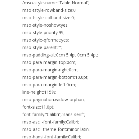
{mso-style-name:“Table Normal“;
mso-tstyle-rowband-size:0;
mso-tstyle-colband-size:0;
mso-style-noshow:yes;
mso-style-priority:99;
mso-style-qformat:yes;
mso-style-parent:““;
mso-padding-alt:0cm 5.4pt 0cm 5.4pt;
mso-para-margin-top:0cm;
mso-para-margin-right:0cm;
mso-para-margin-bottom:10.0pt;
mso-para-margin-left:0cm;
line-height:115%;
mso-pagination:widow-orphan;
font-size:11.0pt;
font-family:“Calibri“,“sans-serif“;
mso-ascii-font-family:Calibri;
mso-ascii-theme-font:minor-latin;
mso-hansi-font-family:Calibri;