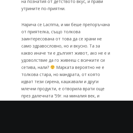
на познатия от детството вкус, и прави
утрините по-приятни.
Нарича се Lacrima, и ми беше препоръчана
от приятелка, също толкова
заинтересована от това да се храни не
само здравословно, но и вкусно. Та за
какво иначе ти е дългият живот, ако не е и
удоволствие да го живееш с всичките си
сетива, нали?
Марката вероятно не е
толкова стара, но мандрата, от която
идват тези сирена, кашкавали и други
млечни продукти, е отворила врати още
през далечната ’59г. на миналия век, и
може би още от тогава пази оригиналните
си рецепти за приготвяне на истински
сирена и не само, от които да си оближеш
пръстите!