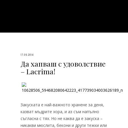
17.09.2014
Да хапваш с удоволствие
– Lacrima!
Закуската е най-важното хранене за деня,
казват мъдрите хора, и аз съм напълно
съгласна с тях. Но не каква да е закуска –
никакви мюслита, бекони и други тежки или