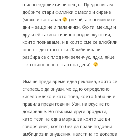
пък псевдодиетични неща… Предпочитам
добрите стари филийки с масло и сирене
(може и кашкавал
) и чай, а в почивните
дни – защо не и палачинки, бухти, мекици и
други ей такива типично родни вкусотии,
които познаваме, и в които сме се влюбили
още от детството си. (Комбинирани
разбира се с плод или зеленчук, ядки, яйце
– за пълноценен старт на деня)
Имаше преди време една реклама, която се
стараеше да внуши, че едно определено
кисело мляко е като това, което баба ни е
правила преди години. Уви, на вкус не го
докарваше. Но пък има други продукти,
като тези на една марка, за която ще ви
говоря днес, която без да прави подобни
амбициозни внушения, наистина го докарва