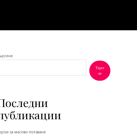
ърсене
Търсе
не
Последни
публикации
ерои за масово ползване