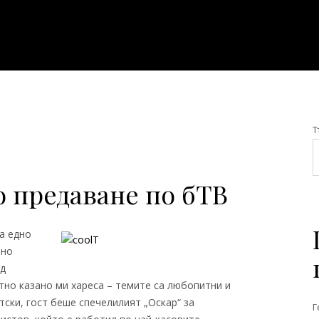
Т
 предаване по бТВ
а едно
тно
од
стно казано ми хареса – темите са любопитни и
тски, гост беше спечелилият „Оскар“ за
Г