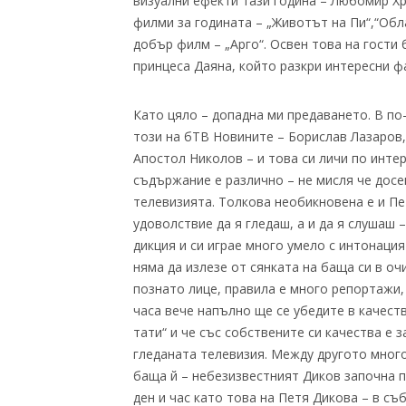
визуални ефекти тази година – Любомир Хр
филми за годината – „Животът на Пи“,“Обла
добър филм – „Арго“. Освен това на гости
принцеса Даяна, който разкри интересни ф
Като цяло – допадна ми предаването. В по-
този на бТВ Новините – Борислав Лазаров
Апостол Николов – и това си личи по инте
съдържание е различно – не мисля че досе
телевизията. Толкова необикновена е и Пе
удоволствие да я гледаш, а и да я слушаш 
дикция и си играе много умело с интонация
няма да излезе от сянката на баща си в оч
познато лице, правила е много репортажи,
часа вече напълно ще се убедите в качеств
тати“ и че със собствените си качества е 
гледаната телевизия. Между другото мног
баща й – небезизвестният Диков започна п
ден и час като това на Петя Дикова – в съб