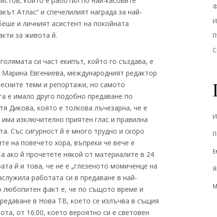
истов, който е работил по най-касовите
Ф
кът Атлас“ и спечелилият награда за най-
И
 беше и личният асистент на покойната
акти за живота й.
П
С
голямата си част екипът, който го създава, е
, Марина Евгениева, международният редактор
ресните теми и репортажи, но самото
га е имало друго подобно предаване по
тя Дикова, която е толкова лъчезарна, че е
И
– има изключително приятен глас и правилна
та. Със сигурност й е много трудно и скоро
П
ите на повечето хора, въпреки че вече е
Е
 а ако й прочетете някой от материалите в 24
ата й и това, че не е „глезеното момиченце на
Я
заслужила работата си в предаване в най-
М
о любопитен факт е, че по същото време и
редаване в Нова ТВ, което се излъчва в същия
ота, от 16:00, което вероятно си е световен