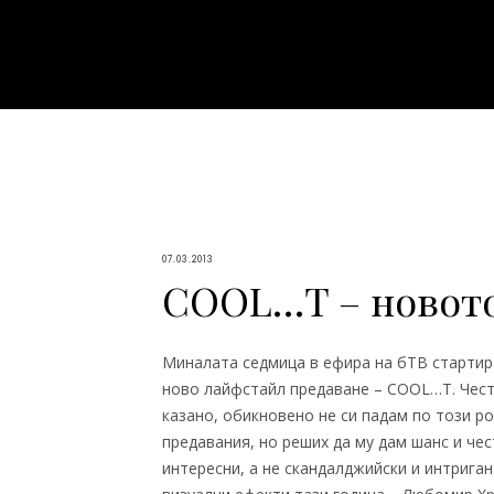
07.03.2013
CООL…T – новото
Миналата седмица в ефира на бТВ стартир
ново лайфстайл предаване – COOL…T. Чес
казано, обикновено не си падам по този р
предавания, но реших да му дам шанс и че
интересни, а не скандалджийски и интриган