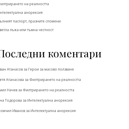
илтрирането на реалността
нтелектуална анорексия
ълният паспорт, празните спомени
ветла лъжа или тъмна честност
Последни коментари
ван Атанасов
за
Герои за масово ползване
етя Атанасова
за
Филтрирането на реалността
мил Начев
за
Филтрирането на реалността
на Тодорова
за
Интелектуална анорексия
омчил Иванов
за
Интелектуална анорексия