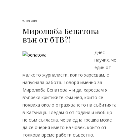
27.09.2013
Миролюба Бенатова –
вън от бТВ?!
Днес
научих, че
един от
малкото журналисти, които харесвам, е
напуснала работа. Говоря именно за
Миролюба Бенатова – и да, харесвам я
въпреки критиките към нея, които се
появиха около отразяването на събитията
в Катуница. Гледам я от години и изобщо
не съм съгласна, че за една грешка може
да се очерня името на човек, който от
толкова време работи съвестно.