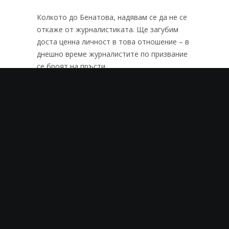
Колкото до Бенатова, надявам се да не се
откаже от журналистиката. Ще загубим
доста ценна личност в това отношение – в
днешно време журналистите по призвание
се броят на пръсти…
РАЗ-ЛИЧНО
Търсене