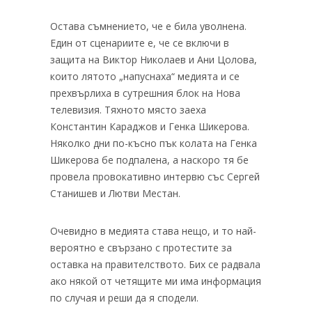
Остава съмнението, че е била уволнена.
Един от сценариите е, че се включи в
защита на Виктор Николаев и Ани Цолова,
които лятото „напуснаха“ медията и се
прехвърлиха в сутрешния блок на Нова
телевизия. Тяхното място заеха
Константин Караджов и Генка Шикерова.
Няколко дни по-късно пък колата на Генка
Шикерова бе подпалена, а наскоро тя бе
провела провокативно интервю със Сергей
Станишев и Лютви Местан.
Очевидно в медията става нещо, и то най-
вероятно е свързано с протестите за
оставка на правителството. Бих се радвала
ако някой от четящите ми има информация
по случая и реши да я сподели.