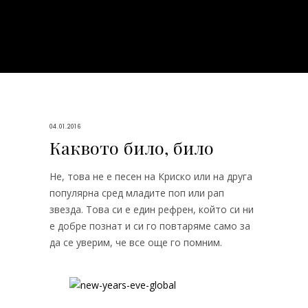
04.01.2016
Каквото било, било
Не, това не е песен на Криско или на друга
популярна сред младите поп или рап
звезда. Това си е един рефрен, който си ни
е добре познат и си го повтаряме само за
да се уверим, че все още го помним.