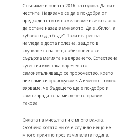
Стъпихме в новата 2016-та година. Да ни е
честита! Надяваме се да е по-добра от
предходната и си пожелаваме всичко лошо
да остане назад в миналото. Да е „било“, а
хубавото „да бъде“. Тази вътрешна
нагледа е доста полезна, защото в
случването на нещо обикновено се
съдържа магията на вярването. Естествена
сугестия или така нареченото
самоизпълняващо се пророчество, което
ние сами си пророкуваме. А именно – силно
вярваме, че бъдещето ще е по-добро и
само заради това мислене го правим
такова.
Силата на мисълта ни е много важна.
Особено когато ни се е случило нещо не
много приятно през изминалата година.