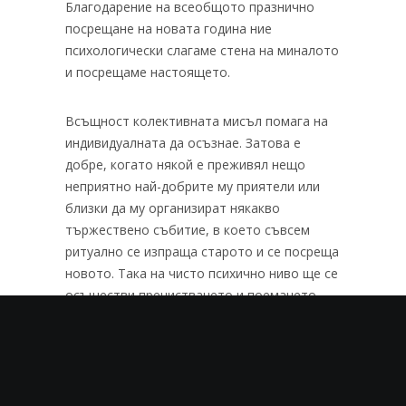
Благодарение на всеобщото празнично
посрещане на новата година ние
психологически слагаме стена на миналото
и посрещаме настоящето.
Всъщност колективната мисъл помага на
индивидуалната да осъзнае. Затова е
добре, когато някой е преживял нещо
неприятно най-добрите му приятели или
близки да му организират някакво
тържествено събитие, в което съвсем
ритуално се изпраща старото и се посреща
новото. Така на чисто психично ниво ще се
осъществи пречистването и поемането
към бъдещето.
И така, приятели и читатели, независимо
дали 2015-та е била по-благосклонна и