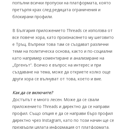
попълни всички пропуски на платформата, която
претърпя крах след редицата ограничения и
блокирани профили.
В България приложението Threads се използва от
все повече хора, като произнасянето му шеговито
е Тръц. Въпреки това там се създават различни
теми на политическа основа, както и по-социални
като например коментиране и анализиране на
„Ергенът“. Всичко е въпрос на интерес и при
създаване на тема, може да откриете колко още
други хора се вълнуват от това, което и вие.
Как да се включите?
Достъпът е много лесен. Може да се свали
приложението Threads и директно да се направи
профил. Също опция е да се направи бърз профил
директно чрез Instagram, като по този начин ще се
прехвърли цялата информация от платформата.