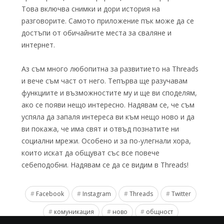
Това включва снимки и дори история на
разговорите. Самото приложение пък може да се
достъпи от обичайните места за сваляне и
интернет.
Аз съм много любопитна за развитието на Threads
и вече съм част от него. Тепърва ще разучавам
функциите и възможностите му и ще ви споделям,
ако се появи нещо интересно. Надявам се, че съм
успяла да запаля интереса ви към нещо ново и да
ви покажа, че има свят и отвъд познатите ни
социални мрежи. Особено и за по-улегнали хора,
които искат да общуват със все повече
себеподобни. Надявам се да се видим в Threads!
Facebook
Instagram
Threads
Twitter
комуникация
ново
общност