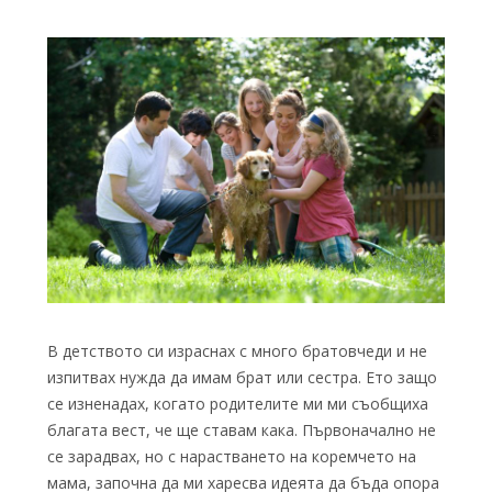
В детството си израснах с много братовчеди и не
изпитвах нужда да имам брат или сестра. Ето защо
се изненадах, когато родителите ми ми съобщиха
благата вест, че ще ставам кака. Първоначално не
се зарадвах, но с нарастването на коремчето на
мама, започна да ми харесва идеята да бъда опора