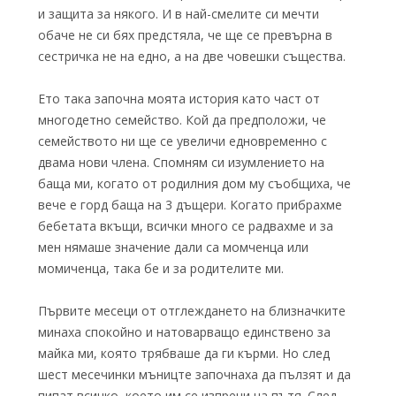
и защита за някого. И в най-смелите си мечти
обаче не си бях предстяла, че ще се превърна в
сестричка не на едно, а на две човешки същества.
Ето така започна моята история като част от
многодетно семейство. Кой да предположи, че
семейството ни ще се увеличи едновременно с
двама нови члена. Спомням си изумлението на
баща ми, когато от родилния дом му съобщиха, че
вече е горд баща на 3 дъщери. Когато прибрахме
бебетата вкъщи, всички много се радвахме и за
мен нямаше значение дали са момченца или
момиченца, така бе и за родителите ми.
Първите месеци от отглеждането на близначките
минаха спокойно и натоварващо единствено за
майка ми, която трябваше да ги кърми. Но след
шест месечинки мъницте започнаха да пълзят и да
пипат всичко, което им се изпречи на пътя. След