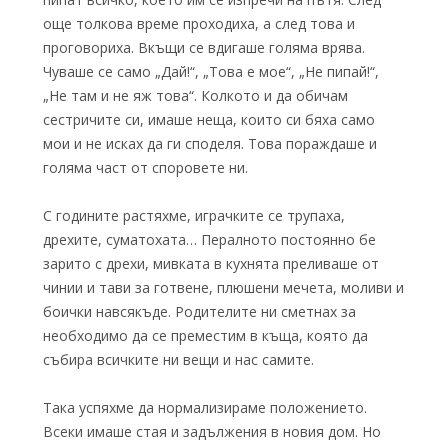
още толкова време проходиха, а след това и
проговориха. Вкъщи се вдигаше голяма врява.
Чуваше се само „Дай!“, „Това е мое“, „Не пипай!“,
„Не там и не яж това“. Колкото и да обичам
сестричите си, имаше неща, които си бяха само
мои и не исках да ги споделя. Това пораждаше и
голяма част от споровете ни.
С годините растяхме, играчките се трупаха,
дрехите, суматохата… Пералното постоянно бе
зарито с дрехи, мивката в кухнята преливаше от
чинии и тави за готвене, плюшени мечета, моливи и
боички навсякъде. Родителите ни сметнах за
необходимо да се преместим в къща, която да
събира всичките ни вещи и нас самите.
Така успяхме да нормализираме положението.
Всеки имаше стая и задължения в новия дом. Но