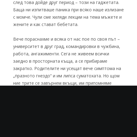
след това дойде друг период – този на гаджетата.
Баща ни изпитваше паника при всяко наше излизане
с момче. Чули сме хиляди лекции на тема мъжете и
жените и как стават бебетата.
Вече пораснахме и всяка от нас пое по своя път –
университет в друг град, командировки в чужбина,
работа, ангажименти. Сега не живеем всички
заедно в просторната къща, а се прибираме
закратко. Родителите ни усещат вече симптома на
„празното гнездо“ и им липса суматохата. Но щом
ние трите се завърнем вкъщи, им припомняме
какво е забава. Толкова сме шумни, че пак им се
иска тишина.
баща
бебета
Близначки
дом
забава
къща
майка