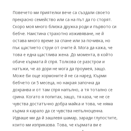
Повечето ми приятелки вече са създали своето
прекрасно семейство или са на път да го сторят.
Скоро моя много близка дружка роди и първото си
бебче. Наистина страхотно изживяване, не й
остава много време за спане или за почивка, но
пък щастието струи от очите й. Мога да кажа, че
това е една щастлива жена. До момента, в който
обаче кърмата й спря. Толкова се разстрои и
натъжи, че аз дори не мога да проумея, защо.
Може би още хормоните й не са наред. Кърми
бебчето си 5 месеца, но накрая започна да
дохранва и от там спря напълно, а тя тотално се
срина. Когато я попитах, защо, тя каза, че не се
чувства достатъчно добра майка и това, че няма
кърма я карало да се чувства непълноценна.
Идваше ми да й зашлевя шамар, заради глупостите,
които ми изприказва. Това, че кърмата ви е