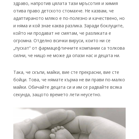
здраво, напротив цялата тази мръсотия и химия
отива право детското стомахче. Не казвам, че
адаптираното мляко е по-полезно и качествено, но
и няма и кой знае каква разлика. Заради боклуците,
който ни продават не смятам, че разликата е
огромна. Отделно всички вируси, които ни се
„пускат“ от фармацефтичните компании са толкова
силни, че нищо не може да опази нас и децата ни.
Така, че скъпи, майки, вие сте прекрасни, вие сте
бойци. Това, че нямате кърма не ви прави по-малко
майки. Обичайте децата си и им се радвайте всяка
секунда, защото времето лети неусетно.