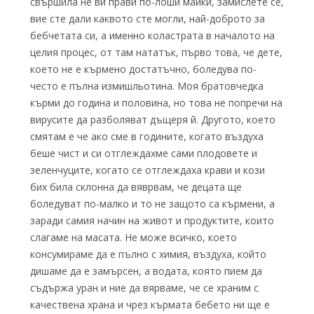
свършила не ви прави по-лоши майки, замислете се,
вие сте дали каквото сте могли, най-доброто за
бебчетата си, а именно коластрата в началото на
целия процес, от там нататък, първо това, че дете,
което не е кърмено достатъчно, боледува по-
често е пълна измишльотина. Моя братовчедка
кърми до година и половина, но това не попречи на
вирусите да разболяват дъщеря й. Другото, което
смятам е че ако сме в годините, когато въздуха
беше чист и си отглеждахме сами плодовете и
зеленчуците, когато се отглеждаха крави и кози
бих била склонна да вяврвам, че децата ще
боледуват по-малко и то не защото са кърмени, а
заради самия начин на живот и продуктите, които
слагаме на масата. Не може всичко, което
консумираме да е пълно с химия, въздуха, който
дишаме да е замърсен, а водата, която пием да
съдържа уран и ние да вярваме, че се храним с
качествена храна и чрез кърмата бебето ни ще е