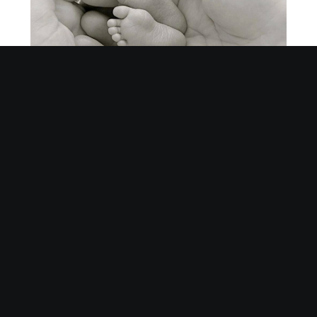
вируси
кърмене
омъжени с деца
фармацефтични компании
чист въздух
щастлива жена
Раз-Лично
PREVIOUS
NEXT