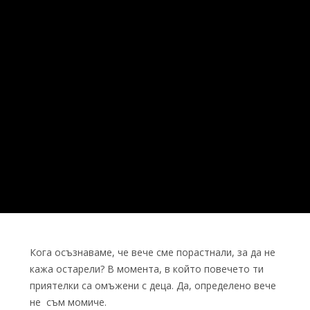
Кога осъзнаваме, че вече сме порастнали, за да не
кажа остарели? В момента, в който повечето ти
приятелки са омъжени с деца. Да, определено вече
не съм момиче.