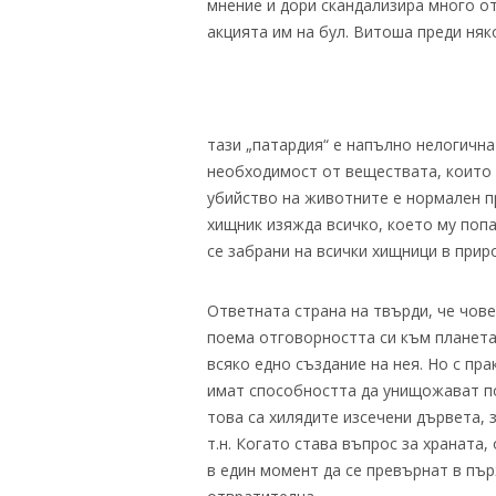
мнение и дори скандализира много о
акцията им на бул. Витоша преди няк
тази „патардия“ е напълно нелогична 
необходимост от веществата, които 
убийство на животните е нормален п
хищник изяжда всичко, което му попа
се забрани на всички хищници в приро
Ответната страна на твърди, че чов
поема отговорността си към планета
всяко едно създание на нея. Но с пра
имат способността да унищожават по
това са хилядите изсечени дървета, 
т.н. Когато става въпрос за храната
в един момент да се превърнат в пър