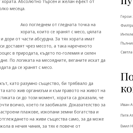
т хората. Абсолютно търсен и желан ефект от
олко месеца.
Герои 
Ако погледнем от гледната точка на
Филтри
хората, които се хранят с месо, цялата
Интеле
и дори от части абсурдна. За тях хората имат
Пълния
си доставят чрез месото, а така нареченото
Светла
роцес в природата, където по-големия и силен
дне. По логиката на месоядните, веганите искат да
дата да се хранят с месо.
По
екът, като разумно същество, би трябвало да
ко
та като жив организъм и към правото на живот на
ктиката си до този момент, хората са доказали, че
чти всичко, което ги заобикаля. Доказателство за
Иван А
застроени плажове, изкопани земни богатства и
Петя А
, отглеждането на живи същества само, за да може
жола в нечия чиния, за тях е повече от
Емил Н