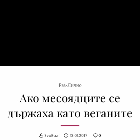
Раз-Лично
Ако месоядците се
държаха като веганите
SveRaz
13.01.2017
0