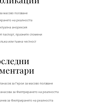
за масово ползване
рането на реалността
ктуална анорексия
т паспорт, празните спомени
 лъжа или тъмна честност
следни
ментари
танасов
за
Герои за масово ползване
танасова
за
Филтрирането на реалността
ачев
за
Филтрирането на реалността