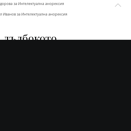
одорова
за
Интелектуална анорексия
л Иванов
за
Интелектуална анорексия
 дълбокото ...