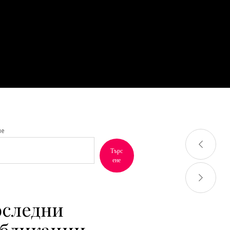
не
Търс
ене
следни
бликации