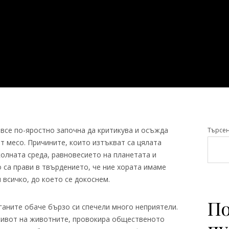
все по-яростно започна да критикува и осъжда
Търсе
ат месо. Причините, които изтъкват са цялата
олната среда, равновесието на планетата и
 са прави в твърдението, че ние хората имаме
всичко, до което се докоснем.
По
ганите обаче бързо си спечели много неприятели.
живот на животните, провокира общественото
пу