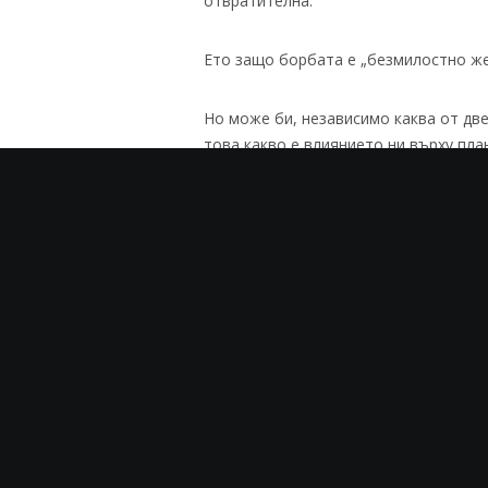
отвратителна.
Ето защо борбата е „безмилостно же
Но може би, независимо каква от две
това какво е влиянието ни върху пла
същества, но по-силните оцеляват в
животни за храна, не нарушава естес
отвратително да се яде месо или не, 
акция
биоразнообразие
ве