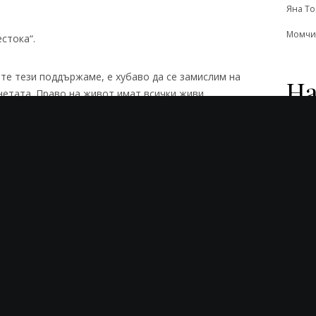
Яна Т
Момчи
стока“.
те тези поддържаме, е хубаво да се замислим на
На
нетата. Право на живот имат всички живи
 природата, а специализираното отглеждане на
твеното биологично равновесие. Сега дали е
всеки сам си преценява.
ган
месо
месоядни
храна
Раз-Лично