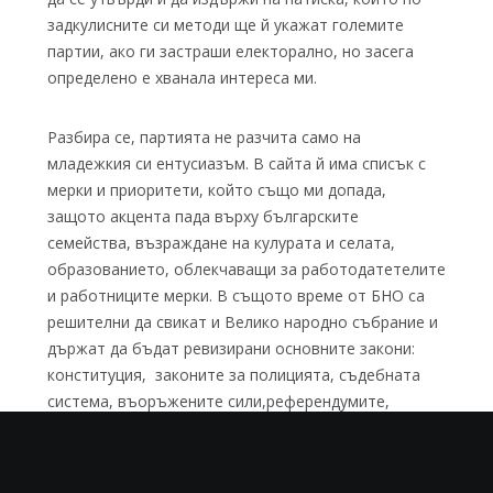
задкулисните си методи ще й укажат големите
партии, ако ги застраши електорално, но засега
определено е хванала интереса ми.
Разбира се, партията не разчита само на
младежкия си ентусиазъм. В сайта й има списък с
мерки и приоритети, който също ми допада,
защото акцента пада върху българските
семейства, възраждане на кулурата и селата,
образованието, облекчаващи за работодатетелите
и работниците мерки. В същото време от БНО са
решителни да свикат и Велико народно събрание и
държат да бъдат ревизирани основните закони:
конституция, законите за полицията, съдебната
система, въоръжените сили,референдумите,
лустрацията.
БНО
Бойко Борисов