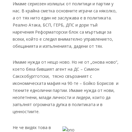
Имаме сериозен излишък от политици и партии у
нас. В крайна сметка основните играчи са няколко,
а от тях нито един не заслужава е в политиката.
Реално Атака, БСП, ГЕРБ, ДПС и дори тъй
наречения Реформаторски блок са мъртъвци за
всеки, който е следил внимателно управлението,
обещанията и изпълненията, дадени от тях.
Имаме нужда от нещо ново. Но не от „онова ново“,
което бяха бившият агент на ДС – Симеон
Сакскобургготски, тясно свързаният с
икономическата мафия на 90-те – Бойко Борисов и
техните еднолични партии. Имаме нужда от нови,
неопетнени, млади личности и лидери, които да
запълнят огромната дупка в политиката и в
ценностиите.
Не че видях това в