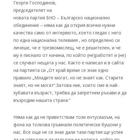
Георги Господинов,
председателят на
новата партия БНО – Българско национално
обединение – няма как да открия всички нужни
качества само от интервюто, което гледах с него
по една национална телевиия , но определено си
личеше, че е трезвомислещ, че е решителен, и че
му е писнало от начина, по който (не)работят и (не)
се случват нещата у нас. Както е написал и в сайта
на партията си „От край време се знае едно
правило „Младите могат, но не знаят как. Старите
знаят, но не могат“.Затова ние, които сме в най-
хубавата възраст, трябва да запретнем ръкави и да
възродим нашата страна.“
Няма как да не приветствам този ентусиазъм, на
фона на толкова гръмнали политически бушони у
нас. Все още не се знае дали тази партия ще успее
да се утвърди и да издържи на натиска, който по