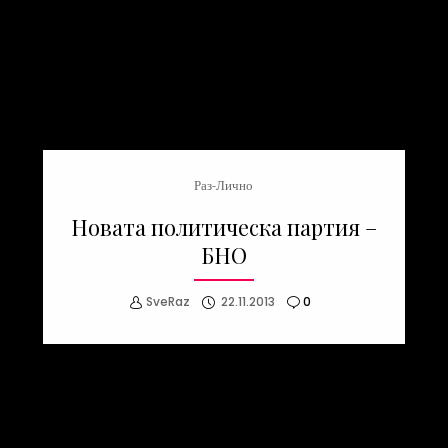
Раз-Лично
Новата политическа партия –
БНО
SveRaz
22.11.2013
0