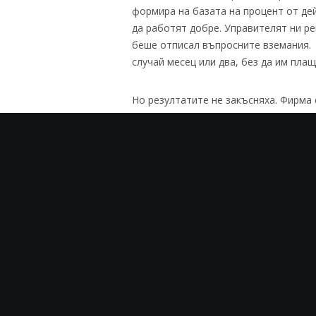
формира на базата на процент от де
да работят добре. Управителят ни ре
беше отписал въпросните вземания. 
случай месец или два, без да им пла
Но резултатите не закъсняха. Фирма 
немската верига EOS успя да възстан
Дори длъжникът, към който имахме н
план за разсрочено погасяване. За в
дълговете си с по-малко просрочие –
направихме и резултатите не закъсн
EOS Services
европейски стандарт
компания
немска верига
пр