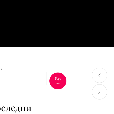
не
Търс
ене
следни