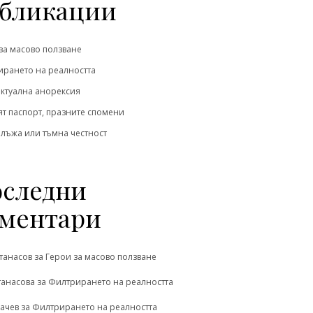
бликации
за масово ползване
рането на реалността
ктуална анорексия
т паспорт, празните спомени
 лъжа или тъмна честност
следни
ментари
танасов
за
Герои за масово ползване
танасова
за
Филтрирането на реалността
ачев
за
Филтрирането на реалността