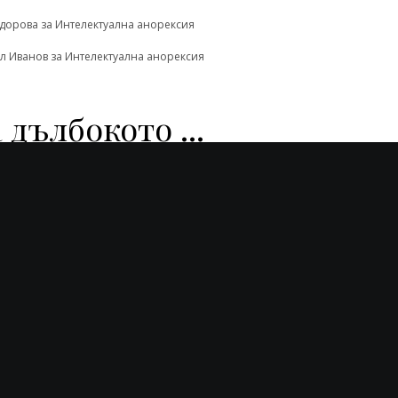
одорова
за
Интелектуална анорексия
л Иванов
за
Интелектуална анорексия
 дълбокото ...