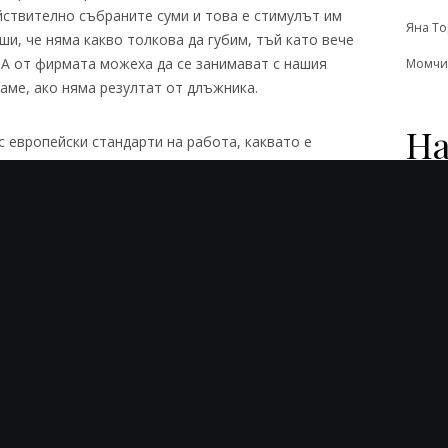
йствително събраните суми и това е стимулът им
Яна Т
ши, че няма какво толкова да губим, тъй като вече
А от фирмата можеха да се занимават с нашия
Момчи
щаме, ако няма резултат от длъжника.
На
с европейски стандарти на работа, каквато е
ови някаква част от тези много стари дългове.
ай-голямото вземане бе омаян с индивидуален
 бъдеще пък посъветваха шефа ми да възлага и
 тогава резултатите били още по-добри. Така и
яха…
ЕОС Сървисис
изгодни условия
едложение
работа на процент
шеф
Раз-Лично