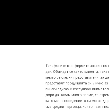
Телефоните във фирмите звънят по 
ден. Обаждат се както клиенти, така 
много рекламни представители, за да
представят продукцията си. Лично аз
винаги вдигам и изслушвам внимател
Дори да нямам много време, се стре
като мен с поведението си могат да 
сме средни търговци, които пазят по