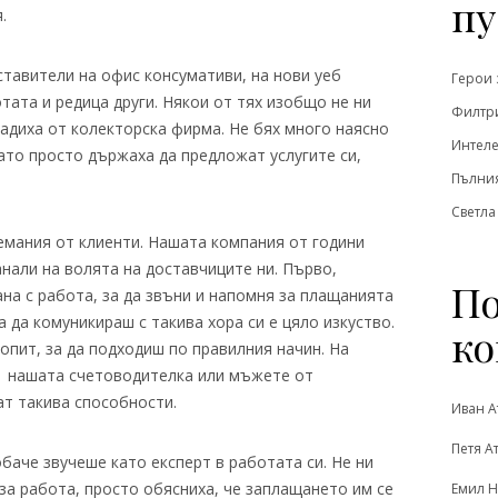
пу
.
ставители на офис консумативи, на нови уеб
Герои 
ата и редица други. Някои от тях изобщо не ни
Филтри
адиха от колекторска фирма. Не бях много наясно
Интеле
като просто държаха да предложат услугите си,
Пълния
Светла
емания от клиенти. Нашата компания от години
нали на волята на доставчиците ни. Първо,
По
на с работа, за да звъни и напомня за плащанията
 да комуникираш с такива хора си е цяло изкуство.
ко
 опит, за да подходиш по правилния начин. На
х, нашата счетоводителка или мъжете от
т такива способности.
Иван А
Петя А
баче звучеше като експерт в работата си. Не ни
за работа, просто обясниха, че заплащането им се
Емил Н