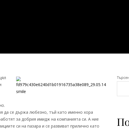
цял
Търсе
и
но.
мя да се държа любезно, тъй като именно хора
По
работят за добрия имидж на компанията си. А ние
зициите си на пазара и се развиват прилично като