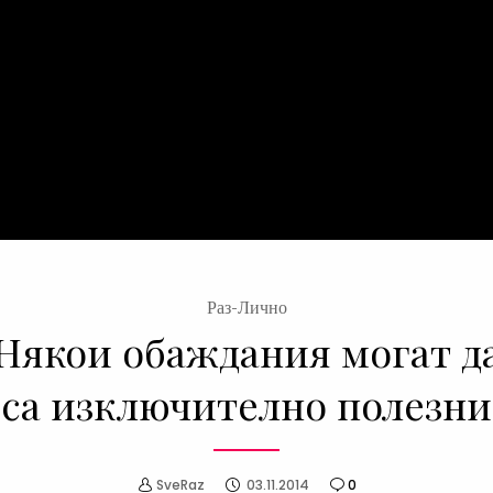
Раз-Лично
Някои обаждания могат д
са изключително полезни
SveRaz
03.11.2014
0