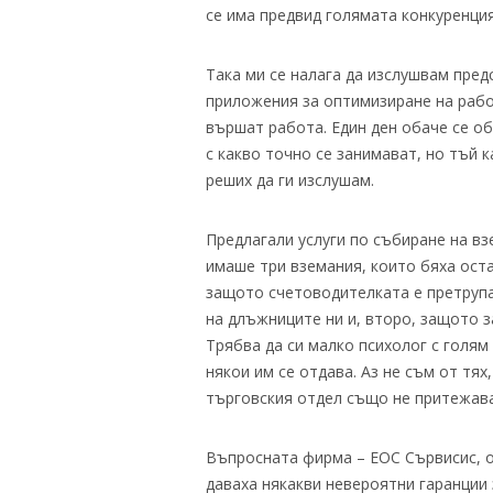
се има предвид голямата конкуренция
Така ми се налага да изслушвам пред
приложения за оптимизиране на работ
вършат работа. Един ден обаче се об
с какво точно се занимават, но тъй 
реших да ги изслушам.
Предлагали услуги по събиране на вз
имаше три вземания, които бяха оста
защото счетоводителката е претрупа
на длъжниците ни и, второ, защото за
Трябва да си малко психолог с голям
някои им се отдава. Аз не съм от тя
търговския отдел също не притежава
Въпросната фирма – ЕОС Сървисис, о
даваха някакви невероятни гаранции 