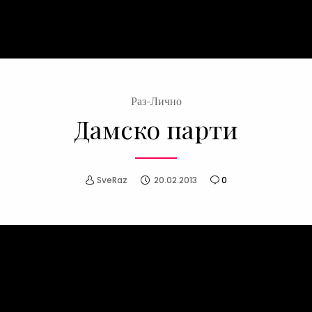
Раз-Лично
Дамско парти
SveRaz
20.02.2013
0