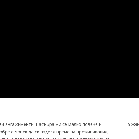
ви ангажименти. Насъбра ми се малко повече и
Търсе
бре е човек да си заделя време за преживявания,