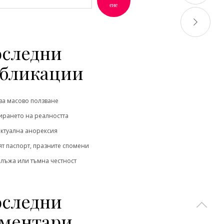
ене
следни
бликации
за масово ползване
рането на реалността
ктуална анорексия
т паспорт, празните спомени
 лъжа или тъмна честност
следни
ментари