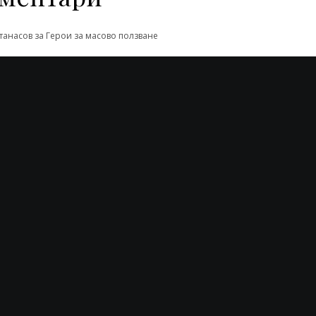
танасов
за
Герои за масово ползване
танасова
за
Филтрирането на реалността
ачев
за
Филтрирането на реалността
одорова
за
Интелектуална анорексия
л Иванов
за
Интелектуална анорексия
 дълбокото ...