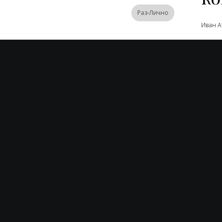
Раз-Лично
Иван А
Петя А
eave A Reply
Емил Н
t.
Яна Т
Момчи
На