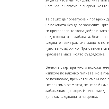
за да се избегнат конфликтните мом
насъбрана негативна енергия, която 
Та реших да поразпусна и потърсих д
на поканата без да се замислят. Орг
си прекарвали толкова добре и така 
подготовката за забавата. Всяка от 
следвате тази практика, защото по то
чувства комфортно. Приготвихме си в
красивата маса, която създадохме.
Вечерта стартира много положително.
изпихме по няколко питиета, но в гр
се познаваме, преживяли сме много с
Независимо от факта, че не се бяхме
забавляваме до зори. Не искахме да 
дочакам следващата ни среща.