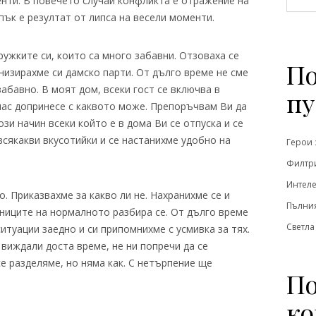
енти. В повечето случаи конфликта е отражение на
пък е резултат от липса на весели моменти.
ружките си, които са много забавни. Отзоваха се
По
анизирахме си дамско парти. От дълго време не сме
забавно. В моят дом, всеки гост се включва в
пу
нас допринесе с каквото може. Препоръчвам Ви да
зи начин всеки който е в дома Ви се отпуска и се
сякакви вкусотийки и се настанихме удобно на
Герои 
Филтри
Интеле
 Приказвахме за какво ли не. Нахранихме се и
Пълния
аниците на нормалното разбира се. От дълго време
Светла
итуации заедно и си припомнихме с усмивка за тях.
 виждали доста време, не ни попречи да се
се разделяме, но няма как. С нетърпение ще
По
ко