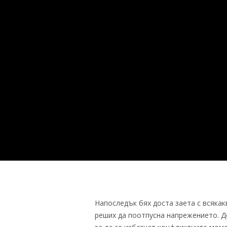
Напоследък бях доста заета с всякак
реших да поотпусна напрежението. До