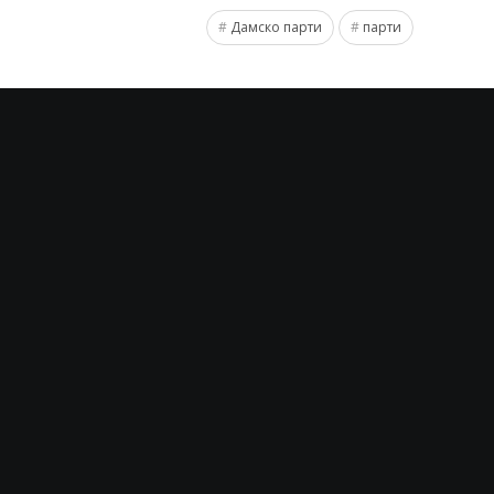
Дамско парти
парти
L
You must be
logged in
to post a commen