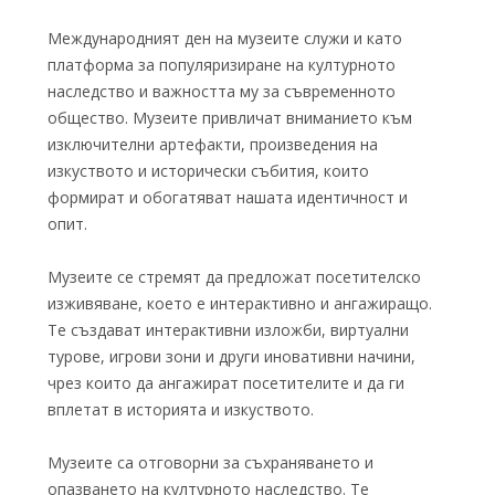
Международният ден на музеите служи и като
платформа за популяризиране на културното
наследство и важността му за съвременното
общество. Музеите привличат вниманието към
изключителни артефакти, произведения на
изкуството и исторически събития, които
формират и обогатяват нашата идентичност и
опит.
Музеите се стремят да предложат посетителско
изживяване, което е интерактивно и ангажиращо.
Те създават интерактивни изложби, виртуални
турове, игрови зони и други иновативни начини,
чрез които да ангажират посетителите и да ги
вплетат в историята и изкуството.
Музеите са отговорни за съхраняването и
опазването на културното наследство. Те