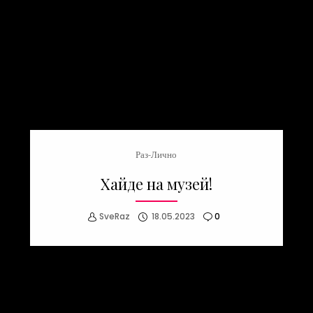
Раз-Лично
Хайде на музей!
SveRaz
18.05.2023
0