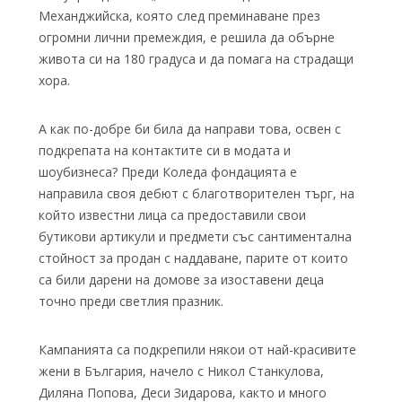
Механджийска, която след преминаване през
огромни лични премеждия, е решила да обърне
живота си на 180 градуса и да помага на страдащи
хора.
А как по-добре би била да направи това, освен с
подкрепата на контактите си в модата и
шоубизнеса? Преди Коледа фондацията е
направила своя дебют с благотворителен търг, на
който известни лица са предоставили свои
бутикови артикули и предмети със сантиментална
стойност за продан с наддаване, парите от които
са били дарени на домове за изоставени деца
точно преди светлия празник.
Кампанията са подкрепили някои от най-красивите
жени в България, начело с Никол Станкулова,
Диляна Попова, Деси Зидарова, както и много