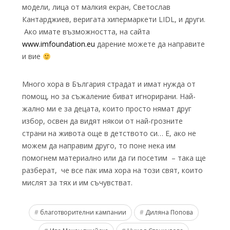
модели, лица от малкия екран, Светослав
Кантарджиев, веригата хипермаркети LIDL, и други.
Ако имате възможността, на сайта
www.imfoundation.eu
дарение можете да направите
и вие
Много хора в България страдат и имат нужда от
помощ, но за съжаление биват игнорирани. Най-
жално ми е за децата, които просто нямат друг
избор, освен да видят някои от най-грозните
страни на живота още в детството си… Е, ако не
можем да направим друго, то поне нека им
помогнем материално или да ги посетим – така ще
разберат, че все пак има хора на този свят, които
мислят за тях и им съчувстват.
благотворителни кампании
Диляна Попова