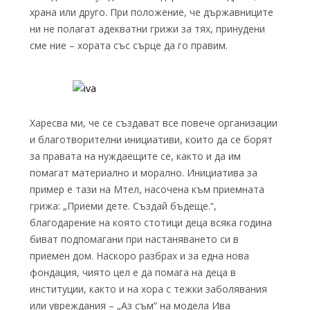
храна или друго. При положение, че държавниците
ни не полагат адекватни грижи за тях, принудени
сме ние – хората със сърце да го правим.
Харесва ми, че се създават все повече организации
и благотворителни инициативи, които да се борят
за правата на нуждаещите се, както и да им
помагат материално и морално. Инициатива за
пример е тази на Мтел, насочена към приемната
грижа: „Приеми дете. Създай бъдеще.“,
благодарение на която стотици деца всяка година
биват подпомагани при настаняването си в
приемен дом. Наскоро разбрах и за една нова
фондация, чиято цел е да помага на деца в
институции, както и на хора с тежки заболявания
или увреждания – „Аз съм“ на модела Ива