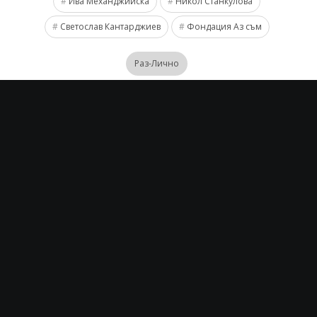
Ива Механджийска
Никол Станкулова
Светослав Кантарджиев
Фондация Аз съм
Раз-Лично
PREVIOUS
NEXT
SveRaz
All stories by:SveRaz