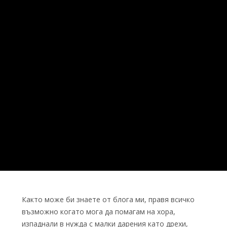
Както може би знаете от блога ми, правя всичко
възможно когато мога да помагам на хора,
изпаднали в нужда с малки дарения като дрехи,