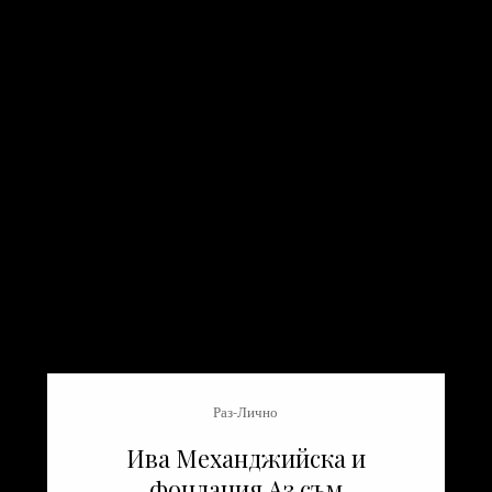
Раз-Лично
Ива Механджийска и
фондация Аз съм