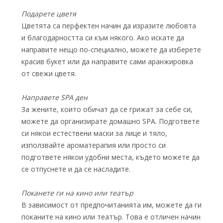
Подарете цветя
Цветята са перфектен начин да изразите любовта
и благодарността си към някого. Ако искате да
направите нещо по-специално, можете да изберете
красив букет или да направите сами аранжировка
от свежи цветя.
Направете SPA ден
За жените, които обичат да се грижат за себе си,
можете да организирате домашно SPA. Подгответе
си някои естествени маски за лице и тяло,
използвайте ароматерапия или просто си
подгответе някои удобни места, където можете да
се отпуснете и да се насладите.
Поканете ги на кино или театър
В зависимост от предпочитанията им, можете да ги
поканите на кино или театър. Това е отличен начин