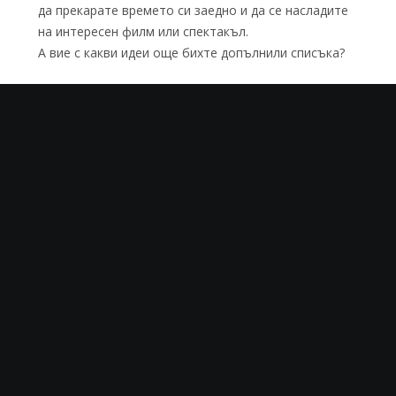
да прекарате времето си заедно и да се насладите
на интересен филм или спектакъл.
А вие с какви идеи още бихте допълнили списъка?
8 март
Ден на жената
жени
идеи за 8 март
отбелязване на 8 март
празник
Раз-Лично
PREVIOUS
NEXT