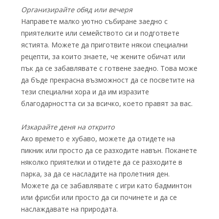
Организирайте обяд или вечеря
Направете малко уютно събиране заедно с
приятелките или семейството си и подгответе
ястията. Можете да приготвите някои специални
рецепти, за които знаете, че жените обичат или
пък да се забавлявате с готвене заедно. Това може
да бъде прекрасна възможност да се посветите на
тези специални хора и да им изразите
благодарността си за всичко, което правят за вас.
Изкарайте деня на открито
Ако времето е хубаво, можете да отидете на
пикник или просто да се разходите навън. Поканете
няколко приятелки и отидете да се разходите в
парка, за да се насладите на пролетния ден.
Можете да се забавлявате с игри като бадминтон
или фрисби или просто да си починете и да се
наслаждавате на природата.