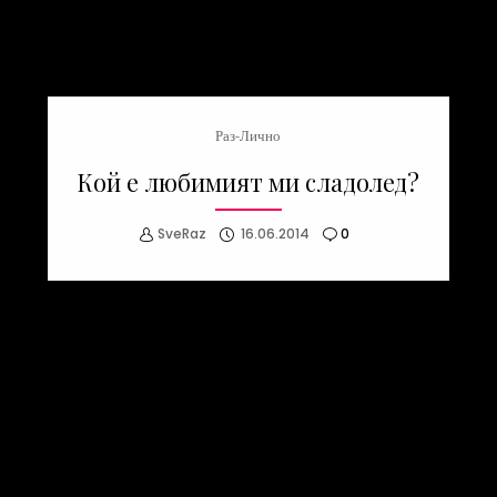
Раз-Лично
Кой е любимият ми сладолед?
SveRaz
16.06.2014
0