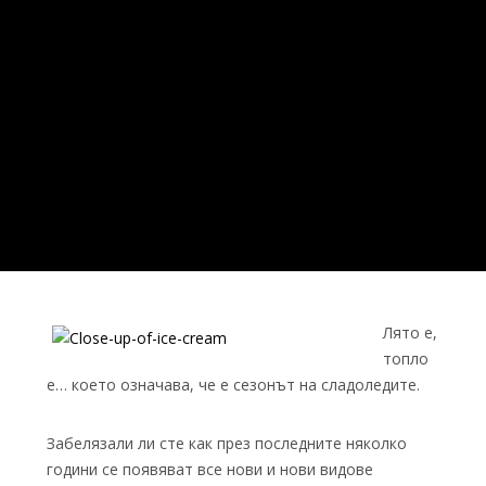
Лято е,
топло
е… което означава, че е сезонът на сладоледите.
Забелязали ли сте как през последните няколко
години се появяват все нови и нови видове