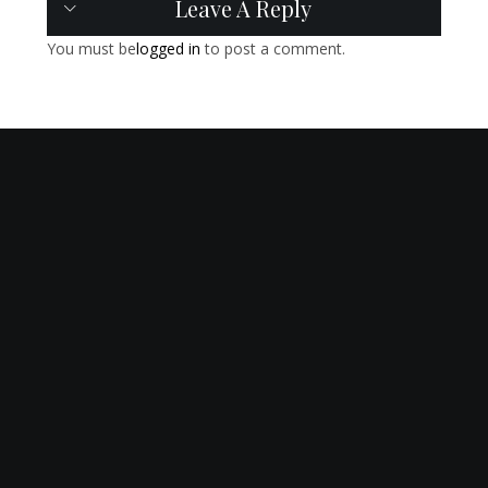
Leave A Reply
You must be
logged in
to post a comment.
Търсене
Търсе
не
Последни публикации
Герои за масово ползване
Филтрирането на реалността
Интелектуална анорексия
Пълният паспорт, празните спомени