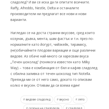
сладолед? И ви се иска да ги опитате всичките.
Raffy, Afreddo, Nestle, Delta и останалите
производители ни предлагат все нови и нови
варианти.
Нагледах се на доста странни вкусове, сред които
козунак, дъвка, мента, шам фастък и т.н. през по-
нормалните като йогурт, чийзкейк, тирамису,
(не)обичайните плодови вариации и още различни
видове. Аз обаче най-много си харесвам вкуса
„Течен шоколад” (понякога известен като Milky
Way) – това е комбинация от бял и кафяв сладолед
с обилна заливка от течен шоколад тип Notella.
Преяжда ми се от него само, докато го описвам
колко е вкусен. Отивам да си взема един!
видове сладолед
вкусно
лято
сезона на сладоледа
сладолед