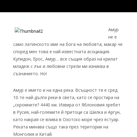
Амур
не е
само латинското име на бога на любовта, макар че
според мен това е най-известната асоциация.
Купидон, Ерос, Амур… все същия образ на крилат
младеж с лък и любовни стрели ми изниква в
съзнанието. Но!
Амур е името и на една река. Всъщност тя е сред
10-те най-дълги реки в света, като се простира на
„скромните? 4440 км. Извира от Яблоновия хребет
в Русия, най-големите й притоци са Шилка и Аргун,
като накрая се влива в Охотско море чрез естуар.
Реката минава също така през територии на
Монголия и Китай.