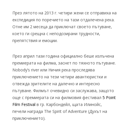
През лятото на 2013 г. четири жени се отправиха на
експедиция по поречието на тази отдалечена река.
Отне им 2 месеца да приключат своето пътуване,
което ги срещна с неподозирани трудности,
препятствия и емоции.
През април тази година официално беше излъчена
премиерата на филма, заснет по тяхното пътуване.
Nobody’s river или Ничия река проследява
приключението на тези четири авантюристки и
отвежда зрителите на далечно и интересно
пътуване. Филмът очевидно си заслужава, защото
още с премиерата си на филмовия фестивал
5 Point
Film Festival
в гр. Карбондейл, щата Илинойс,
печели награда The Spirit of Adventure (Духът на
приключението).