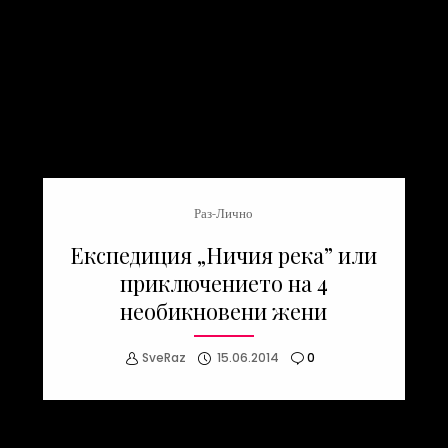
Раз-Лично
Експедиция „Ничия река” или
приключението на 4
необикновени жени
SveRaz
15.06.2014
0