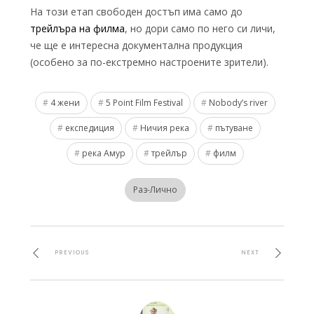
На този етап свободен достъп има само до
трейлъра на филма
, но дори само по него си личи,
че ще е интересна документална продукция
(особено за по-екстремно настроените зрители).
4 жени
5 Point Film Festival
Nobody’s river
експедиция
Ничия река
пътуване
река Амур
трейлър
филм
Раз-Лично
PREVIOUS
NEXT