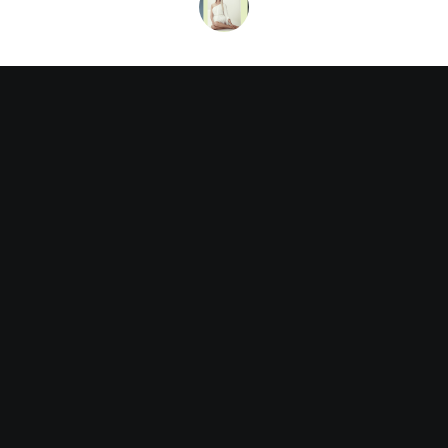
SveRaz
All stories by:SveRaz
Leave A Reply
You must be
logged in
to post a comment.
Търсене
Търсе
не