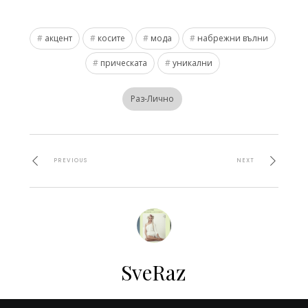
акцент
косите
мода
набрежни вълни
прическата
уникални
Раз-Лично
PREVIOUS
NEXT
SveRaz
All stories by:SveRaz