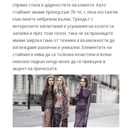
спрямо стила и даденостите на клиента. Като
стайлинг имаме преход към 70-те, с лека носталгия
към леките небрежни вълни. Трендът с
интересните заплитания и усуквания на косите се
запазва и през този сезон, така че за празниците
имаме широка гама от техники и възможности да
изглеждаме различни и уникални. Елементите на
стайлинга няма да са толкова изчистени и всеки
неволно паднал кичур може да се превърне в
акцент на прическата.