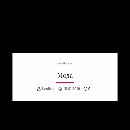
Раз-Лично
Мода
SveRaz
15.01.2019
0