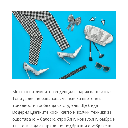
Мотото на зимните тенденции е парижиански шик.
Това далеч не означава, че всички цветове и
тоналности трябва да са студени. Ще бъдат
модерни цветните коси, както и всички техники за
оцветяване – балеаж, стробинг, контуринг, омбре и
т.н. , стига да са правилно подбрани и съобразени