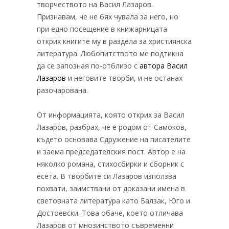
творчеството на Васил Лазаров.
Признавам, че не бях чувала за него, но
при едно посещение в книжарницата
открих книгите му в раздела за християнска
литература. Любопитството ме подтикна
да се запозная по-отблизо с
автора Васил
Лазаров
и неговите творби, и не останах
разочарована.
От информацията, която открих за Васил
Лазаров, разбрах, че е родом от Самоков,
където основава Сдружение на писателите
и заема председателския пост. Автор е на
няколко романа, стихосбирки и сборник с
есета. В творбите си Лазаров използва
похвати, заимствани от доказани имена в
световната литература като Балзак, Юго и
Достоевски. Това обаче, което отличава
Лазаров от мнозинството съвременни