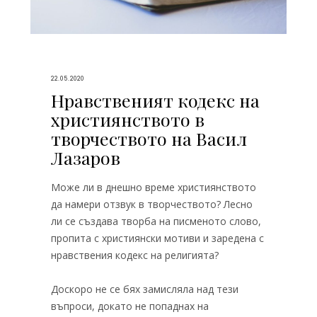
22.05.2020
Нравственият кодекс на
християнството в
творчеството на Васил
Лазаров
Може ли в днешно време християнството
да намери отзвук в творчеството? Лесно
ли се създава творба на писменото слово,
пропита с християнски мотиви и заредена с
нравствения кодекс на религията?
Доскоро не се бях замисляла над тези
въпроси, докато не попаднах на