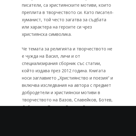
писатели, са християнските мотиви, които
преплита в творчеството си. Като писател-
хуманист, той често загатва за съдбата
или характера на героите си чрез
християнска символика.
Че темата за религията и творчеството не
е чужда на Васил, личи и от
специализирания сборник със статии,
който издава през 2012 година. Книгата
носи заглавието „Християнство и поезия“ и
включва изследвания на автора с предмет
добродетели и християнски мотиви в
творчеството на Вазов, Славейков, Ботев,
Дебелянов, Пушкин, Лилиев, Багряна и
други знатни имена в литературните
кръгове.