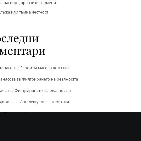
т паспорт, празните спомени
 лъжа или тъмна честност
следни
ментари
танасов
за
Герои за масово ползване
танасова
за
Филтрирането на реалността
ачев
за
Филтрирането на реалността
одорова
за
Интелектуална анорексия
л Иванов
за
Интелектуална анорексия
 дълбокото ...