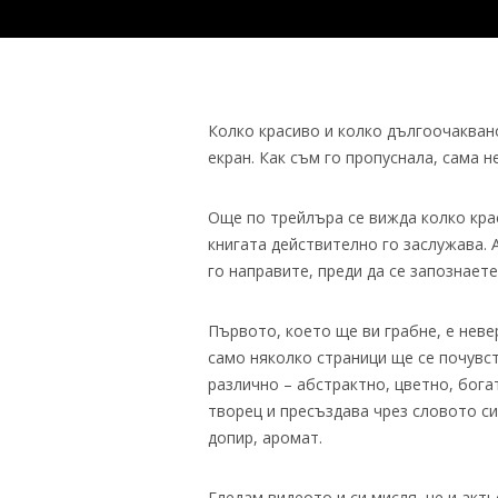
Колко красиво и колко дългоочаквано
екран. Как съм го пропуснала, сама н
Още по трейлъра се вижда колко кра
книгата действително го заслужава. 
го направите, преди да се запознаете
Първото, което ще ви грабне, е неве
само няколко страници ще се почувс
различно – абстрактно, цветно, бога
творец и пресъздава чрез словото си 
допир, аромат.
Гледам видеото и си мисля, че и акт