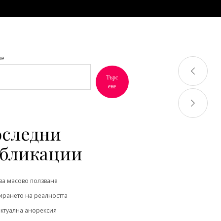
не
Търс
ене
следни
бликации
за масово ползване
рането на реалността
ктуална анорексия