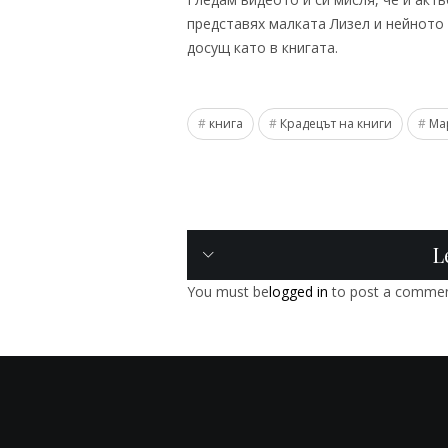
представях малката Лизел и нейното
досущ като в книгата.
книга
Крадецът на книги
Ма
L
You must be
logged in
to post a commen