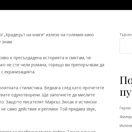
! „Крадецът на книги“ излезе на големия кино
Търсе
е знам.
сиво е пресъздадена историята и смятам, че
Ако не сте чели романа, горещо ви препоръчвам да
 с екранизацията.
По
пу
роятната стилистика. Веднага след като прочетете
твате одухотворени. Ще започнете да мислите
то. Защото писателят Маркъс Зюсак е истински
Герои 
не само действие и реплики. Той придава звук,
Филтри
Интеле
ьорите са подбрани много добре. Точно така си