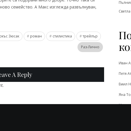
Пълния
 ново семейство. А Макс изглежда развълнуван,
Светла
По
ркъс Зюсак
роман
стилистика
трейлър
ко
Раз-Лично
Иван А
eave A Reply
Петя А
Емил Н
t.
Яна Т
Момчи
На