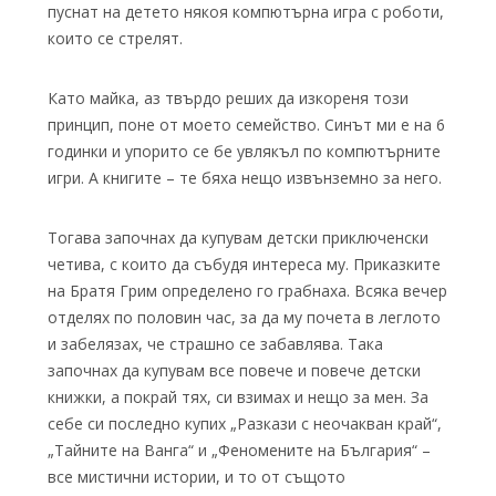
пуснат на детето някоя компютърна игра с роботи,
които се стрелят.
Като майка, аз твърдо реших да изкореня този
принцип, поне от моето семейство. Синът ми е на 6
годинки и упорито се бе увлякъл по компютърните
игри. А книгите – те бяха нещо извънземно за него.
Тогава започнах да купувам детски приключенски
четива, с които да събудя интереса му. Приказките
на Братя Грим определено го грабнаха. Всяка вечер
отделях по половин час, за да му почета в леглото
и забелязах, че страшно се забавлява. Така
започнах да купувам все повече и повече детски
книжки, а покрай тях, си взимах и нещо за мен. За
себе си последно купих „Разкази с неочакван край“,
„Тайните на Ванга“ и „Феномените на България“ –
все мистични истории, и то от същото