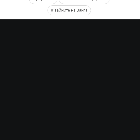
Тайните на Ванга
Раз-Лично
PREVIOUS
NEXT
SveRaz
All stories by:SveRaz