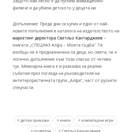
Защото най-лесно е да пуснем анимационно
филмче и да убием детското у децата ни.
Допълнение: Преди дни си купих и едно от най-
новите попълнения в каталога на издателството на
маркетинг директора Светльо Кантарджиев
–
книгата „СПЕЦНАЗ Алфа – Моята съдба“. Тя
изобщо не е предназначена за деца, но смята, че е
логично допълнение към този списък от четива
тук. Мемоарна книга е и разказва за реални
събития през погледа на ръководителя на
антитерористичната група „Алфа“, част от руските
спецчасти.
детски приказки
книги
компютърни игри
родители
Светльо Кантарджиев