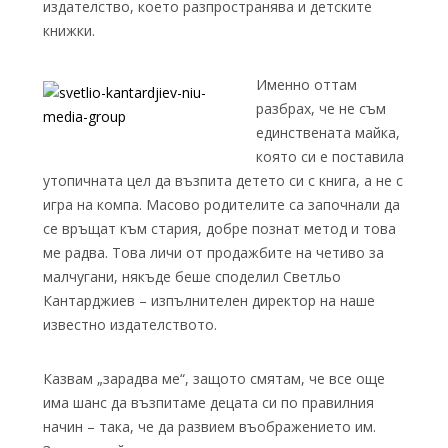
издателство, което разпространява и детските
книжки.
Именно оттам
разбрах, че не съм
единствената майка,
която си е поставила
утопичната цел да възпита детето си с книга, а не с
игра на компа. Масово родителите са започнали да
се връщат към стария, добре познат метод и това
ме радва. Това личи от продажбите на четиво за
малчугани, някъде беше споделил Светльо
Кантарджиев – изпълнителен директор на наше
известно издателството.
Казвам „зарадва ме“, защото смятам, че все още
има шанс да възпитаме децата си по правилния
начин – така, че да развием въображението им.