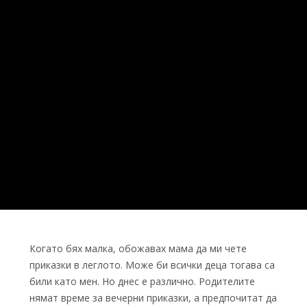
Когато бях малка, обожавах мама да ми чете
приказки в леглото. Може би всички деца тогава са
били като мен. Но днес е различно. Родителите
нямат време за вечерни приказки, а предпочитат да