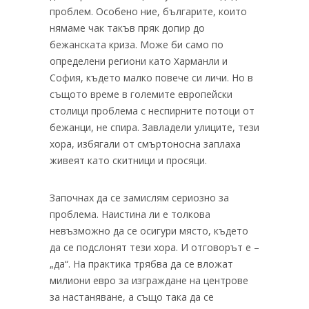
проблем. Особено ние, българите, които
нямаме чак такъв пряк допир до
бежанската криза. Може би само по
определени региони като Харманли и
София, където малко повече си личи. Но в
същото време в големите европейски
столици проблема с неспирните потоци от
бежанци, не спира. Завладели улиците, тези
хора, избягали от смъртоносна заплаха
живеят като скитници и просяци.
Започнах да се замислям сериозно за
проблема. Наистина ли е толкова
невъзможно да се осигури място, където
да се подслонят тези хора. И отговорът е –
„да“. На практика трябва да се вложат
милиони евро за изграждане на центрове
за настаняване, а също така да се