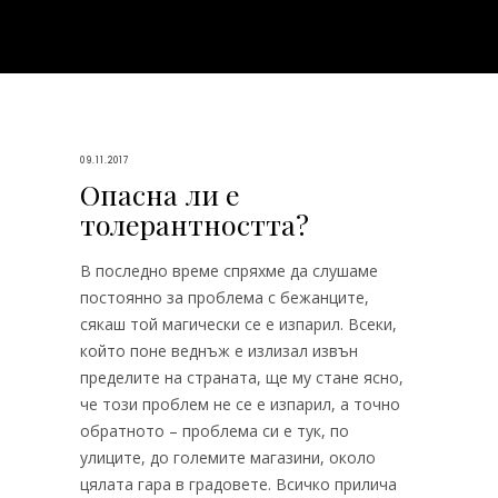
09.11.2017
Опасна ли е
толерантността?
В последно време спряхме да слушаме
постоянно за проблема с бежанците,
сякаш той магически се е изпарил. Всеки,
който поне веднъж е излизал извън
пределите на страната, ще му стане ясно,
че този проблем не се е изпарил, а точно
обратното – проблема си е тук, по
улиците, до големите магазини, около
цялата гара в градовете. Всичко прилича