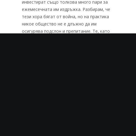
инвестират също толкова много пари за
ежемесечната им издръжка. Разбирам, че
тези хора бягат от война, но на практика
никое общество не е длъжно да им
осигурява подслон и препитание. Те, като
образовани и способни хора, би трябвало
да съумеят да се впишат в средата, в която
търсят убежище и да започнат
самостоятелно да изкарват прехраната си,
без да разчитат на благотворителност.
Но тук говорим за различни групи бежанци.
Първата вълна беше именно от такива
хора – с образование, които наистина
могат да се пишат в обществата.
Следващите бежански вълни вече бяха
напълнени с хора, които няма
образование, предимно мъже, които по
един или друг начин не разбират