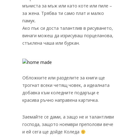
мъниста за мъж или като коте или пиле –
за жена. Трябва ти само плат и малко
памук.
Ако пък си доста талантлив в рисуването,
винаги можеш да изрисуваш порцеланова,
стъклена чаша или буркан.
Обложките или разделите за книги ще
трогнат всеки четящ човек, а идеалната
добавка към коледните подаръци е
красива ръчно направена картичка.
Заемайте се дами, а защо не и талантливи
господа, защото ноември преполови вече
и ей сега ще дойде Коледа