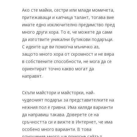
Ако сте майки, сестри или млади момичета,
притежаващи и капчица талант, тогава вие
имате едно изключително предимство пред
много други хора. То е, че можете да сами
да изготвите уникални бутикови подаръци.
С идеите ще ви помогна мъничко аз,
защото много хора от скромност и не вяра
в собствените способности, не мога да се
ориентират точно какво могат да
направят.
Скъпи майстори и майсторки, най-
чудесният подарък за представителките на
нежния пол е гривна. Има хиляди варианти
да направиш такава. Доверете се на
сръчността си и вижте в Интернет, че има
особено много варианти. В това
отношение много ще помогне сайтът