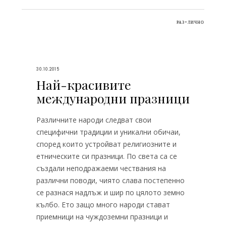
РАЗ-ЛИЧНО
30.10.2015
Най-красивите
международни празници
Различните народи следват свои
специфични традиции и уникални обичаи,
според които устройват религиозните и
етническите си празници. По света са се
създали неподражаеми чествания на
различни поводи, чиято слава постепенно
се разнася надлъж и шир по цялото земно
кълбо. Ето защо много народи стават
приемници на чуждоземни празници и