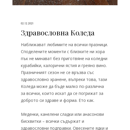
02.12.2021
Здравословна Коледа
Наближават любимите на всички празници.
Споделените моменти с близките ни хора
пък не минават без приготвяне на коледни
курабийки, калорични ястия и греяно вино.
Празничният сезон не се връзва със
здравословно хранене, въпреки това, тази
Коледа може да бъде малко по-различна
за всички, които искат да се погрижат за
доброто си здраве и форма. Ето как.
Меденки, канелени сладки или анасонови
бисквитки – всички съдържат и
здравословни подправки. Овесените ядки и