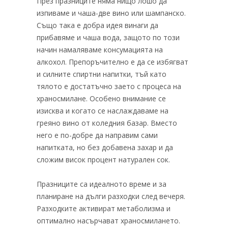
През празниците няма нищо лошо да
изпиваме и чаша-две вино или шампанско.
Също така е добра идея винаги да
прибавяме и чаша вода, защото по този
начин намаляваме консумацията на
алкохол. Препоръчително е да се избягват
и силните спиртни напитки, тъй като
тялото е достатъчно заето с процеса на
храносмилане. Особено внимание се
изисква и когато се наслаждаваме на
греяно вино от коледния базар. Вместо
него е по-добре да направим сами
напитката, но без добавена захар и да
сложим висок процент натурален сок.
Празниците са идеалното време и за
планиране на дълги разходки след вечеря.
Разходките активират метаболизма и
оптимално насърчават храносмилането.