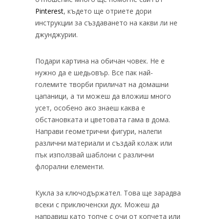
Pinterest
, където ще отриете дори
инструкции за създаването на какви ли не
джунджурии.
Подари картина на обичан човек. Не е
нужно да е шедьовър. Все пак най-
големите творби приличат на домашни
цапаници, а ти можеш да вложиш много
усет, особено ако знаеш каква е
обстановката и цветовата гама в дома.
Направи геометрични фигури, налепи
различни материали и създай колаж или
пък използвай шаблони с различни
флорални елементи.
Кукла за ключодържател. Това ще зарадва
всеки с приключенски дух. Можеш да
направиш като топче с очи от копчета или