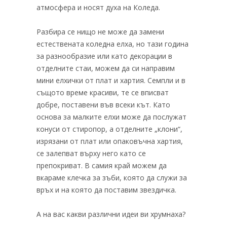
атмосфера и носят духа на Коледа.
Разбира се нищо не може да замени
естествената коледна елха, но тази година
за разнообразие или като декорации в
отделните стаи, можем да си направим
мини елхички от плат и хартия. Семпли и в
същото време красиви, те се вписват
добре, поставени във всеки кът. Като
основа за малките елхи може да послужат
конуси от стиропор, а отделните „клони“,
изрязани от плат или опаковъчна хартия,
се залепват върху него като се
препокриват. В самия край можем да
вкараме клечка за зъби, която да служи за
връх и на която да поставим звездичка.
А на вас какви различни идеи ви хрумнаха?