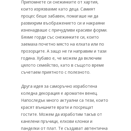
Припомнете си снежинките от хартия,
които изрязвахме като деца. Самият
процес беше забавен, помагаше ни да
развихрим въображението си и накраяни
изненадваше с причудливи красиви форми.
Бяхме горди със снежинките си, които
заемаха почетно място на елхата или по
прозорците. А защо не ги направим и тази
година. Хубаво е, че можем да включим
цялото семейство, като в същото време
съчетаем приятното с полезното.
Друга идея за саморъчно изработена
коледна декорация е ароматен венец.
Напоследък много актуални са тези, които
красят външните врати и посрещат
гостите. Можем да изработим такъв от
канелени пръчици, елхови клонки и
панделки от плат. Те създават автентична