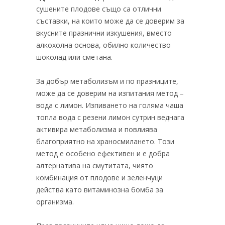
сушените плодове също са отлични
съставки, на които може да се доверим за
вкусните празнични изкушения, вместо
алкохолна основа, обилно количество
шоколад или сметана.
За добър метаболизъм и по празниците,
може да се доверим на изпитания метод –
вода с лимон. Изпиването на голяма чаша
топла вода с резени лимон сутрин веднага
активира метаболизма и повлиява
благоприятно на храносмилането. Този
метод е особено ефективен и е добра
алтернатива на смутитата, чиято
комбинация от плодове и зеленчуци
действа като витаминозна бомба за
организма.