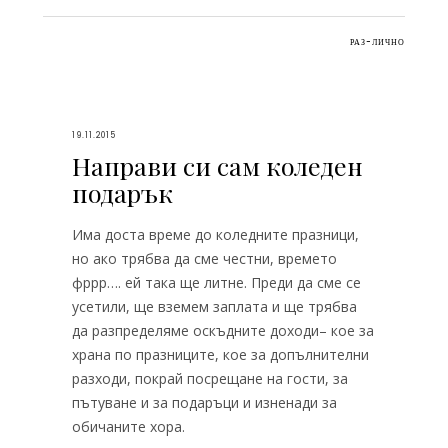
РАЗ-ЛИЧНО
19.11.2015
Направи си сам коледен
подарък
Има доста време до коледните празници,
но ако трябва да сме честни, времето
фррр…. ей така ще литне. Преди да сме се
усетили, ще вземем заплата и ще трябва
да разпределяме оскъдните доходи– кое за
храна по празниците, кое за допълнителни
разходи, покрай посрещане на гости, за
пътуване и за подаръци и изненади за
обичаните хора.