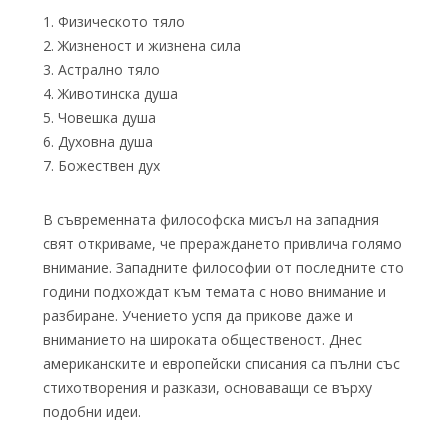
1. Физическото тяло
2. Жизненост и жизнена сила
3. Астрално тяло
4. Животинска душа
5. Човешка душа
6. Духовна душа
7. Божествен дух
В съвременната философска мисъл на западния
свят откриваме, че прераждането привлича голямо
внимание. Западните философии от последните сто
години подхождат към темата с ново внимание и
разбиране. Учението успя да прикове даже и
вниманието на широката общественост. Днес
американските и европейски списания са пълни със
стихотворения и разкази, основаващи се върху
подобни идеи.