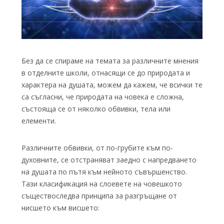
Без да се спираме на темата за различните мнения
в отделните школи, отнасящи се до природата и
характера на душата, можем да кажем, че всички те
са съгласни, че природата на човека е сложна,
състояща се от няколко обвивки, тела или
елементи.
Различните обвивки, от по-грубите към по-
духовните, се отстраняват заедно с напредването
на душата по пътя към нейното съвършенство.
Тази класификация на слоевете на човешкото
съществоследва принципа за разгръщане от
нисшето към висшето: