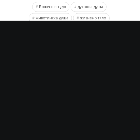
Божествен дух
духовна душа
животинска душа
жизнено тяло
Природата на човека
физическо тяло
човешка душа
Раз-Лично
PREVIOUS
NEXT
SveRaz