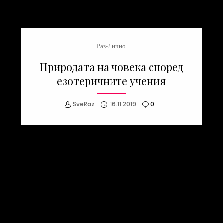
Раз-Лично
Природата на човека според
езотеричните учения
SveRaz
16.11.2019
0